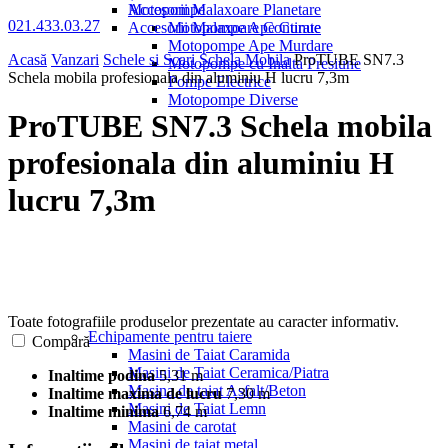
Motopompe
Accesorii Malaxoare Planetare
021.433.03.27
Accesorii Malaxoare Continue
Motopompe Ape Curate
Motopompe Ape Murdare
Acasă
Vanzari
Schele si Scari
Schela Mobila
ProTUBE SN7.3
Motopompe cu Inalta Presiune
Schela mobila profesionala din aluminiu H lucru 7,3m
Pompe Electrice
Motopompe Diverse
ProTUBE SN7.3 Schela mobila
profesionala din aluminiu H
lucru 7,3m
Toate fotografiile produselor prezentate au caracter informativ.
Echipamente pentru taiere
Compară
Masini de Taiat Caramida
Masini de Taiat Ceramica/Piatra
Inaltime podina
5,31 m
Masina de taiat Asfalt/Beton
Inaltime maxima de lucru
7,30 m
Masini de Taiat Lemn
Inaltime minima
6,74 m
Masini de carotat
Masini de taiat metal