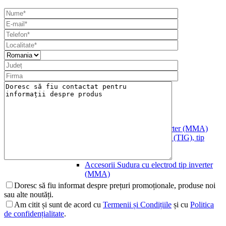
Diverse
Scule Electrice
Grup Hidraulic
Accesorii Grup Hidraulic
Sudura
Sudura cu electrod tip inverter (MMA)
Sudura cu electrod si adaos (TIG), tip
inverter
Taiere cu plasma (CUT)
Accesorii Sudura cu electrod tip inverter
(MMA)
Doresc să fiu informat despre prețuri promoționale, produse noi
sau alte noutăți.
Am citit și sunt de acord cu
Termenii și Condițiile
și cu
Politica
de confidențialitate
.