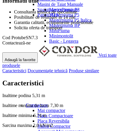
Informatii utile
Masini de Taiat Manuale
Spalatoare cu presiune
MasterPiuma P3
Consultanta tehnica de specialitate
Panou ATS
Masterpiuma P5
Posibilitate de returnare in 14 zile
Masterpiuma P5 Italica
Garantia calitatii, echipamente profesionale
Masterpiuma BP
Solicita oferta de transport
MiniPiuma
Minimontolit
Cod
ProtubeSN7.3
Basic - Leggera
Contactează-ne
Vezi toate
Adaugă la favorite
produsele
Caracteristici
Documentație tehnică
Produse similare
Caracteristici
Inaltime podina
5,31 m
Compactare
Inaltime maxima de lucru
7,30 m
Mai compactor
Inaltime minima
6,74 m
Placa Compactoare
Placa Reversibila
Sarcina maxima
2,0 kN/m2
Rulou Compactor