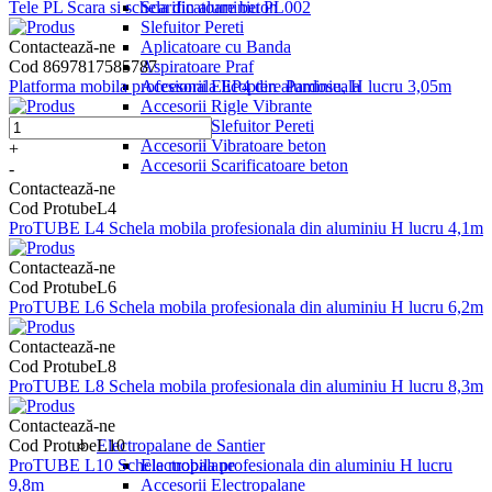
Scarificatoare beton
Tele PL Scara si schela din aluminiu PL002
Slefuitor Pereti
Aplicatoare cu Banda
Contactează-ne
Aspiratoare Praf
Cod 8697817585787
Accesorii Elicoptere Pardoseala
Platforma mobila profesionala EP4 din aluminiu, H lucru 3,05m
Accesorii Rigle Vibrante
Accesorii Slefuitor Pereti
Accesorii Vibratoare beton
+
Accesorii Scarificatoare beton
-
Contactează-ne
Cod ProtubeL4
ProTUBE L4 Schela mobila profesionala din aluminiu H lucru 4,1m
Contactează-ne
Cod ProtubeL6
ProTUBE L6 Schela mobila profesionala din aluminiu H lucru 6,2m
Contactează-ne
Cod ProtubeL8
ProTUBE L8 Schela mobila profesionala din aluminiu H lucru 8,3m
Contactează-ne
Electropalane de Santier
Cod ProtubeL10
Electropalane
ProTUBE L10 Schela mobila profesionala din aluminiu H lucru
Accesorii Electropalane
9,8m