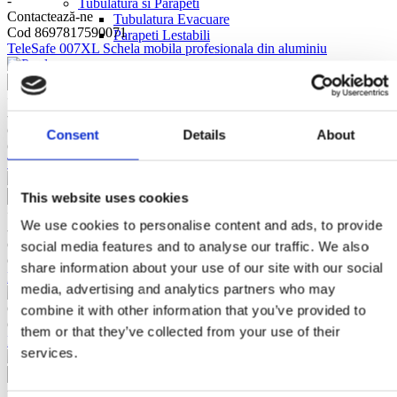
-
Tubulatura si Parapeti
Contactează-ne
Tubulatura Evacuare
Cod 8697817590071
Parapeti Lestabili
TeleSafe 007XL Schela mobila profesionala din aluminiu
+
-
Contactează-ne
Consent
Details
About
Cod 8697817590088
TeleSafe 008XL Schela mobila profesionala din aluminiu
This website uses cookies
+
We use cookies to personalise content and ads, to provide
-
Contactează-ne
social media features and to analyse our traffic. We also
Cod 8697817590057RS
share information about your use of our site with our social
RS TeleSafe 005XL Schela mobila profesionala din aluminiu
media, advertising and analytics partners who may
Contactează-ne
combine it with other information that you’ve provided to
Cod 8697817588672
them or that they’ve collected from your use of their
Platforma mobila profesionala RD28 din aluminiu, H lucru 2,8 m
services.
+