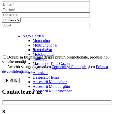
Agro Garden
Motocultor
Multifunctional
Statii de Var
Remorca
Motoburghiu
Doresc să fiu informat despre prețuri promoționale, produse noi
Trancher
sau alte noutăți.
Masina de Tuns Gazon
Am citit și sunt de acord cu
Termenii și Condițiile
și cu
Politica
Tocator Crengi
de confidențialitate
.
Atomizor
Despicator lemn
Accesorii Motocultor
Accesorii Motoburghiu
Contactează-ne
Accesorii Multifunctional
✖