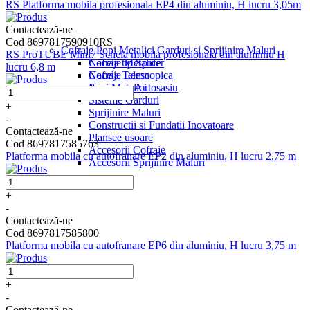
RS Platforma mobila profesionala EP4 din aluminiu, H lucru 3,05m
Contactează-ne
Cod 8697817590910RS
Cofraje Popi Metalici Garduri si Sprijinire Maluri
RS ProTUBE Mini7 Schela mobila profesionala din aluminiu H
Nacela tip Spider
Cofraje Metalice
lucru 6,8 m
Nacela Telescopica
Cofraje Lemn
Nacela pe Autosasiu
Popi Metalici
Sisteme Garduri
+
Sprijinire Maluri
-
Constructii si Fundatii Inovatoare
Contactează-ne
Plansee usoare
Cod 8697817585763
Accesorii Cofraje
Platforma mobila cu autofranare EP2 din aluminiu, H lucru 2,75 m
Accesorii Sprijinire Maluri
+
-
Contactează-ne
Cod 8697817585800
Platforma mobila cu autofranare EP6 din aluminiu, H lucru 3,75 m
+
-
Contactează-ne