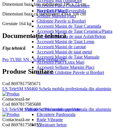
Accesorii Mai compactor
Dimensiuni baza fara stabilizatori
196 x 73 cm
Accesorii Placa Compactoare
Placi Extra Mari
Accesorii Placa Reversibila
Dimensiuni baza cu stabilizatori
459 x 336 cm
Sefluire Margini Placi
Ghilotine Pavele si Borduri
Greutate
164 kg
Accesorii Masini de Taiat Caramida
Accesorii Masini de Taiat Ceramica/Piatra
Documentație tehnică
Accesorii Masina de taiat Asfalt/Beton
Accesorii Masini de Taiat Lemn
Accesorii Masini de carotat
Fișa tehnică
Accesorii Masini de taiat metal
Accesorii Masini de Taiat Manuale
Pro TUBE SN - Schela mobila.pdf
Accesorii Placi Extra Mari
Accesorii Sefluire Margini Placi
Produse Similare
Accesorii Ghilotine Pavele si Borduri
Cod 8697817585671
LS TeleSM SM460 Schela mobila profesionala din aluminiu
Contactează-ne
Cod 8697817585688
Finisare si Prelucrare suprafete
LS TeleSM SM640 Schela mobila profesionala din aluminiu
Elicoptere Pardoseala
Rigle Vibrante
Contactează-ne
Vibratoare beton
Cod 8697817585855