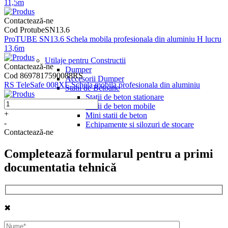
11,5m
Contactează-ne
Cod ProtubeSN13.6
ProTUBE SN13.6 Schela mobila profesionala din aluminiu H lucru
13,6m
Utilaje pentru Constructii
Contactează-ne
Dumper
Cod 8697817590088RS
Accesorii Dumper
RS TeleSafe 008XL Schela mobila profesionala din aluminiu
Statii de Betoane
Statii de beton stationare
Statii de beton mobile
+
Mini statii de beton
-
Echipamente si silozuri de stocare
Contactează-ne
Completează formularul pentru a primi
documentatia tehnică
✖