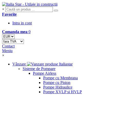
×
Favorite
Intra in cont
Comanda mea
0
Contact
Meniu
×
Vânzare
Sisteme de Pompare
Pompe Airless
Pompe cu Membrana
Pompe cu Piston
Pompe Hidraulice
Pompe XVLP si HVLP