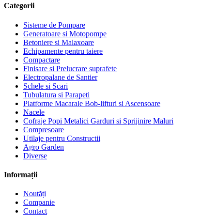
Categorii
Sisteme de Pompare
Generatoare si Motopompe
Betoniere si Malaxoare
Echipamente pentru taiere
Compactare
Finisare si Prelucrare suprafete
Electropalane de Santier
Schele si Scari
Tubulatura si Parapeti
Platforme Macarale Bob-lifturi si Ascensoare
Nacele
Cofraje Popi Metalici Garduri si Sprijinire Maluri
Compresoare
Utilaje pentru Constructii
Agro Garden
Diverse
Informații
Noutăți
Companie
Contact