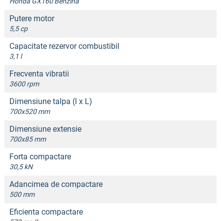
Honda GX160 Benzina
Putere motor
5,5 cp
Capacitate rezervor combustibil
3,1 l
Frecventa vibratii
3600 rpm
Dimensiune talpa (l x L)
700x520 mm
Dimensiune extensie
700x85 mm
Forta compactare
30,5 kN
Adancimea de compactare
500 mm
Eficienta compactare