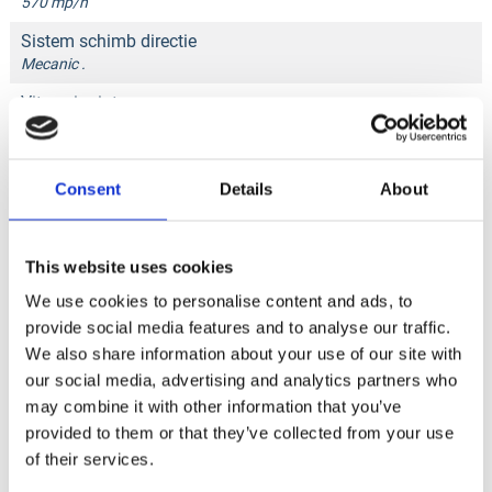
570 mp/h
Sistem schimb directie
Mecanic .
Viteza inaintare
25 m/min
Greutate echipament
160 kg
Consent
Details
About
Dimensiuni
1000x460x1020 L x l x H (mm)
This website uses cookies
We use cookies to personalise content and ads, to
provide social media features and to analyse our traffic.
Documentație tehnică
We also share information about your use of our site with
our social media, advertising and analytics partners who
may combine it with other information that you’ve
provided to them or that they’ve collected from your use
FIȘA TEHNICĂ
of their services.