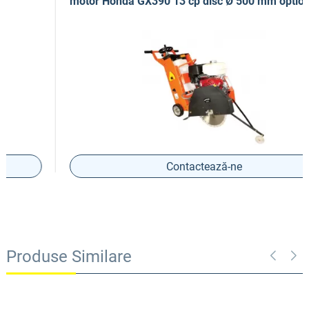
motor Honda GX390 13 cp disc Ø 500 mm optional
Contactează-ne
Produse Similare