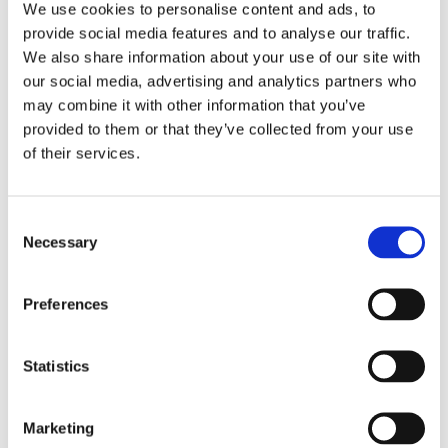
We use cookies to personalise content and ads, to
Volum total parapet
provide social media features and to analyse our traffic.
90 l
We also share information about your use of our site with
Cantitate recomandata umplere cu apa
our social media, advertising and analytics partners who
30/35 l
may combine it with other information that you’ve
provided to them or that they’ve collected from your use
Transport in camion
of their services.
336 buc.
Consent
Documentație tehnică
Necessary
Selection
Preferences
FIȘA TEHNICĂ
Statistics
DOCUMENTE TEHNICE
Marketing