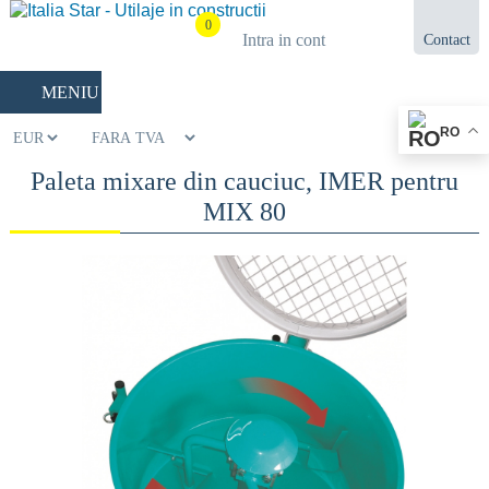
0
Intra in cont
Contact
021.433.03.27
MENIU
RO
Paleta mixare din cauciuc, IMER pentru
MIX 80