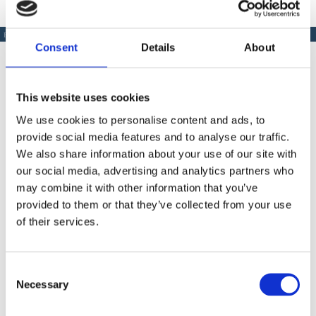
PRODUSE SIMILARE
Consent
Details
About
This website uses cookies
Produse Similare
We use cookies to personalise content and ads, to
provide social media features and to analyse our traffic.
We also share information about your use of our site with
our social media, advertising and analytics partners who
COD IM1107492
may combine it with other information that you’ve
provided to them or that they’ve collected from your use
Grila de control a prafului I-DUST IMER pentru Mix 120
Plus
of their services.
Contactează-ne
Consent
Necessary
Selection