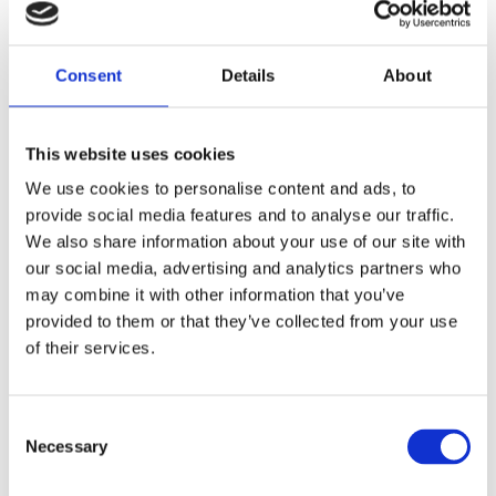
Viteza de ridicare
8-10 m/min
Consent
Details
About
Voltaj
400 / 50 V / Hz
Lungime maxima
This website uses cookies
10 mm
We use cookies to personalise content and ads, to
Inaltime maxima
provide social media features and to analyse our traffic.
150 m
We also share information about your use of our site with
Sarcina maxima
our social media, advertising and analytics partners who
850 - 650 kN/m2
may combine it with other information that you’ve
provided to them or that they’ve collected from your use
Diametru cablu
of their services.
8,6 mm
Putere motoare
2 x 1,8 kW
Consent
Necessary
Selection
Forta de ridicare
8 kN