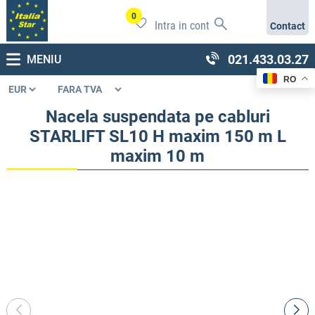
0
Intra in cont
Contact
021.433.03.27
MENIU
RO
Nacela suspendata pe cabluri
STARLIFT SL10 H maxim 150 m L
maxim 10 m