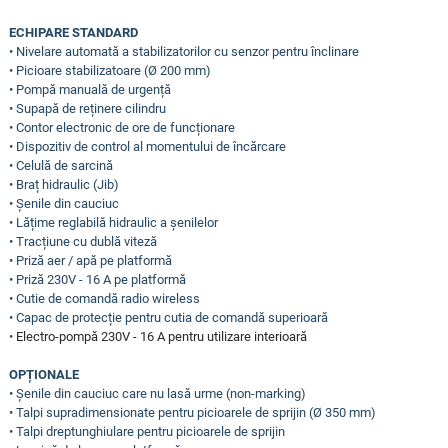
ECHIPARE STANDARD
• Nivelare automată a stabilizatorilor cu senzor pentru înclinare
• Picioare stabilizatoare (Ø 200 mm)
• Pompă manuală de urgență
• Supapă de reținere cilindru
• Contor electronic de ore de funcționare
• Dispozitiv de control al momentului de încărcare
• Celulă de sarcină
• Braț hidraulic (Jib)
• Șenile din cauciuc
• Lățime reglabilă hidraulic a șenilelor
• Tracțiune cu dublă viteză
• Priză aer / apă pe platformă
• Priză 230V - 16 A pe platformă
• Cutie de comandă radio wireless
• Capac de protecție pentru cutia de comandă superioară
•
Electro-pompă 230V - 16 A pentru utilizare interioară
OPȚIONALE
• Șenile din cauciuc care nu lasă urme (non-marking)
• Talpi supradimensionate pentru picioarele de sprijin (Ø 350 mm)
• Talpi dreptunghiulare pentru picioarele de sprijin