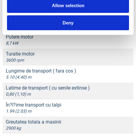
Putere motor electric
Allow selection
2,2 kW
Tip motor
Deny
Honda GX390 Benzina
Putere motor
8,7 kW
Turatie motor
3600 rpm
Lungime de transport ( fara cos )
5.10 (4.40) m
Latime de transport ( cu senile extinse )
0,80 (1,10) m
În?l?ime transport cu talpi
1.99 (2.03) m
Greutatea totala a masinii
2900 kg