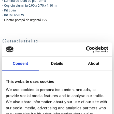
• Lumină de lucru pe platformă
• Coș din aluminiu 0,90 x 0,70 x 1,10 m
• Kit troliu
• Kit IMERVIEW
• Electro-pompă de urgență 12V
Caracteristici
Inaltime de lucru
Consent
Details
About
20 m
Inaltime platforma
18 m
This website uses cookies
Extindere laterala
We use cookies to personalise content and ads, to
10 / 230 m / kg
provide social media features and to analyse our traffic.
We also share information about your use of our site with
Up & Over
8 m
our social media, advertising and analytics partners who
may combine it with other information that you’ve