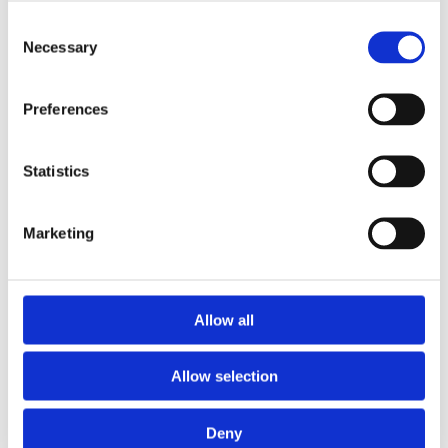
Consent
Necessary
Selection
Video
Preferences
Statistics
Accesorii produse
Marketing
COD BT7000497
Allow all
Plug zapada BISONTE Agro Garden BTA-DB360
Allow selection
Deny