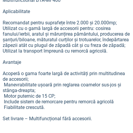
Multifunctional BTA-MF400
Aplicabilitate
Recomandat pentru suprafețe între 2.000 și 20.000mp;
Utilizat cu o gamă largă de accesorii pentru: cosirea
fanului/ierbii, aratul și mărunțirea pământului, producerea de
șanțuri/biloane, măturatul curților și trotuarelor, îndepărtarea
zăpezii atât cu plugul de zăpadă cât și cu freza de zăpadă;
Utilizat la transport împreună cu remorcă agricolă.
Avantaje
Acoperă o gama foarte largă de activități prin multitudinea
de accesorii;
Manevrabilitate ușoară prin reglarea coarnelor sus-jos și
stânga-dreapta;
Motor puternic de 15 CP;
Include sistem de remorcare pentru remorcă agricolă
Fiabilitate crescută.
Set livrare – Multifuncțional fără accesorii.