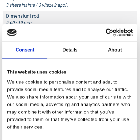
3 viteze inainte / 3 viteze inapoi .
Dimensiuni roti
5.00 - 10 mm
Documentație tehnică
Consent
Details
About
This website uses cookies
FIȘA TEHNICĂ
We use cookies to personalise content and ads, to
provide social media features and to analyse our traffic.
We also share information about your use of our site with
MANUAL DE UTILIZARE
our social media, advertising and analytics partners who
may combine it with other information that you’ve
DOCUMENTE TEHNICE
provided to them or that they’ve collected from your use
of their services.
CERTIFICAT CE