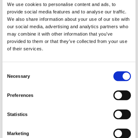
We use cookies to personalise content and ads, to
provide social media features and to analyse our traffic.
Tip pompa
We also share information about your use of our site with
membrana .
our social media, advertising and analytics partners who
Presiune maxima de functionare
may combine it with other information that you’ve
260 bar
provided to them or that they’ve collected from your use
Duza max. (1 pistol)
of their services.
0,019 " /mm
Debit material
Consent
1,25 l/min
Necessary
Selection
Tip motor
Electric
Preferences
Putere motor
1,1 kW
Statistics
Voltaj
230 / 50 V / Hz
Marketing
Lungime maxima furtun