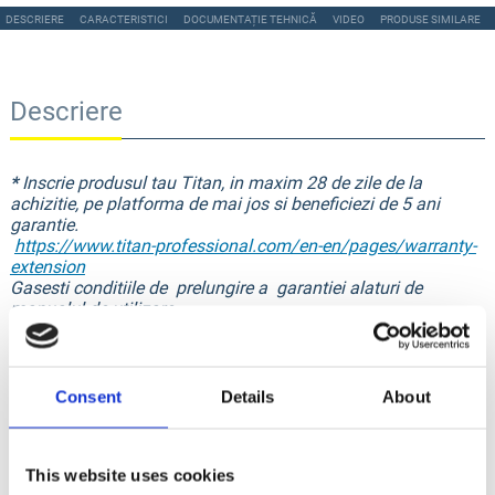
DESCRIERE
CARACTERISTICI
DOCUMENTAȚIE TEHNICĂ
VIDEO
PRODUSE SIMILARE
Descriere
*
Inscrie produsul tau Titan, in maxim 28 de zile de la
achizitie, pe platforma de mai jos si beneficiezi de 5 ani
garantie.
https://www.titan-professional.com/en-en/pages/warranty-
extension
Gasesti conditiile de prelungire a garantiei alaturi de
manualul de utilizare.
Pompa airless cu membrana, ideala pentru aplicarea
vopselurilor pe baza de apa, ulei, solventi, email si emulsii.
Consent
Details
About
Caracteristici
This website uses cookies