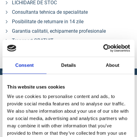
LICHIDARE DE STOC
Consultanta tehnica de specialitate
Posibilitate de returnare in 14 zile
Garantia calitatii, echipamente profesionale
Transport GRATUIT
Consent
Details
About
DESCRIERE
PRODUSE SIMILARE
This website uses cookies
Descriere
We use cookies to personalise content and ads, to
provide social media features and to analyse our traffic.
We also share information about your use of our site with
Include :
our social media, advertising and analytics partners who
may combine it with other information that you’ve
1 x COD 153643 - Drum KIT (include 2 pompe de transfer)
provided to them or that they’ve collected from your use
1 x COD 138750 - Pistol pulverizare PMC AP2