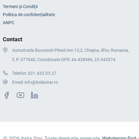
Termeni și Condiții
Politica de confidențialitate
ANPC
Contact
Autostrada Bucuresti Pitesti km 13,2, Chiajna, Ilfov, Romania,
C.P. 077040, Coordonate GPS: 44.438986, 25.943574
Telefon:
021.433.03.27
Email:
info@italiastar.ro
© 2026 Italia Star. Toate drepturile rezervate.
Webdesign End