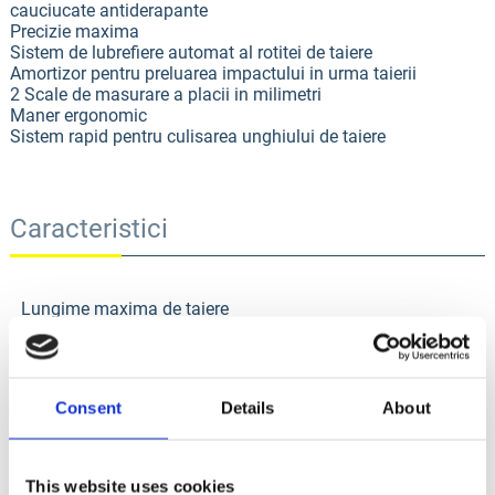
cauciucate antiderapante
Precizie maxima
Sistem de lubrefiere automat al rotitei de taiere
Amortizor pentru preluarea impactului in urma taierii
2 Scale de masurare a placii in milimetri
Maner ergonomic
Sistem rapid pentru culisarea unghiului de taiere
Caracteristici
Lungime maxima de taiere
1250 mm
Taiere placa in diagonala
880 x 880 mm
Consent
Details
About
Grosime taiere
0 - 22 mm
This website uses cookies
Greutate echipament