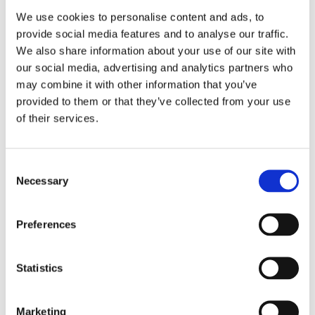
24 kg
We use cookies to personalise content and ads, to
provide social media features and to analyse our traffic.
We also share information about your use of our site with
our social media, advertising and analytics partners who
Documentație tehnică
may combine it with other information that you’ve
provided to them or that they’ve collected from your use
of their services.
FIȘA TEHNICĂ
Consent
Necessary
MANUAL DE UTILIZARE
Selection
Preferences
DOCUMENTE TEHNICE
Statistics
Produse Conexe
Marketing