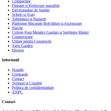
Compactare
Finisare si Prelucrare suprafete
Electropalane de Santier
Schele si Scari
Tubulatura si Parapeti
Platforme Macarale Bob-lifturi si Ascensoare
Nacele
Cofraje Popi Metalici Garduri si Sprijinire Maluri
Compresoare
Utilaje pentru Constructii
Agro Garden
Diverse
Informații
Noutăți
Companie
Contact
Termeni și Condiții
Politica de confidențialitate
ANPC
Contact