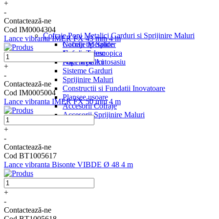
+
-
Contactează-ne
Cod IM0004304
Cofraje Popi Metalici Garduri si Sprijinire Maluri
Lance vibranta IMER FX 43 mm 4 m
Nacela tip Spider
Cofraje Metalice
Nacela Telescopica
Cofraje Lemn
Nacela pe Autosasiu
Popi Metalici
+
Sisteme Garduri
-
Sprijinire Maluri
Contactează-ne
Constructii si Fundatii Inovatoare
Cod IM0005004
Plansee usoare
Lance vibranta IMER FX 50 mm 4 m
Accesorii Cofraje
Accesorii Sprijinire Maluri
+
-
Contactează-ne
Cod BT1005617
Lance vibranta Bisonte VIBDE Ø 48 4 m
+
-
Contactează-ne
Cod BT1005618