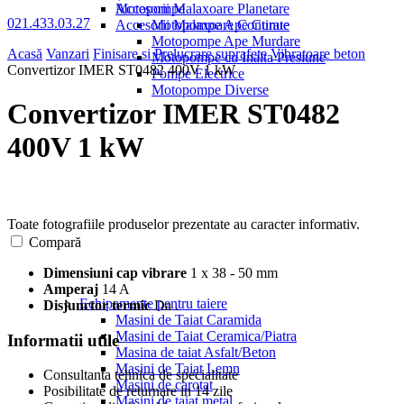
Motopompe
Accesorii Malaxoare Planetare
021.433.03.27
Accesorii Malaxoare Continue
Motopompe Ape Curate
Motopompe Ape Murdare
Acasă
Vanzari
Finisare si Prelucrare suprafete
Vibratoare beton
Motopompe cu Inalta Presiune
Convertizor IMER ST0482 400V 1 kW
Pompe Electrice
Motopompe Diverse
Convertizor IMER ST0482
400V 1 kW
Toate fotografiile produselor prezentate au caracter informativ.
Compară
Dimensiuni cap vibrare
1 x 38 - 50 mm
Amperaj
14 A
Echipamente pentru taiere
Disjunctor termic
Da .
Masini de Taiat Caramida
Masini de Taiat Ceramica/Piatra
Informatii utile
Masina de taiat Asfalt/Beton
Masini de Taiat Lemn
Consultanta tehnica de specialitate
Masini de carotat
Posibilitate de returnare in 14 zile
Masini de taiat metal