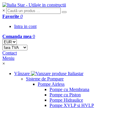
×
Favorite
0
Intra in cont
Comanda mea
0
Contact
Meniu
×
Vânzare
Sisteme de Pompare
Pompe Airless
Pompe cu Membrana
Pompe cu Piston
Pompe Hidraulice
Pompe XVLP si HVLP