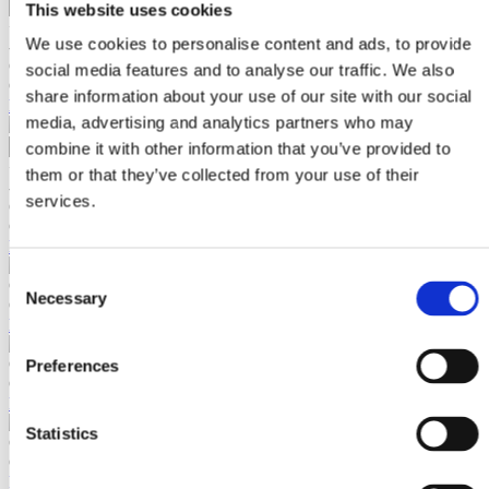
This website uses cookies
+
We use cookies to personalise content and ads, to provide
-
Contactează-ne
social media features and to analyse our traffic. We also
Cod IM0003404
share information about your use of our site with our social
Lance vibranta IMER FX 34 mm 4 m
media, advertising and analytics partners who may
combine it with other information that you’ve provided to
Agro Garden
+
Motocultor
them or that they’ve collected from your use of their
-
Multifunctional
services.
Contactează-ne
Statii de Var
Remorca
Cod IM0003815
Motoburghiu
Lance vibranta IMER FX Ø 38 1.5 m
Trancher
Masina de Tuns Gazon
Consent
Contactează-ne
Tocator Crengi
Necessary
Selection
Cod IM0005015
Atomizor
Lance vibranta IMER FX Ø 50 1.5 m
Despicator lemn
Accesorii Motocultor
Contactează-ne
Preferences
Accesorii Motoburghiu
Cod BT0001823RS
Accesorii Multifunctional
RS Lance vibranta VIBE Ø 28 mm L 4 m
Statistics
Contactează-ne
Cod BT1005237RS
RS Lance vibranta Bisonte VIBH Ø 32 3 m