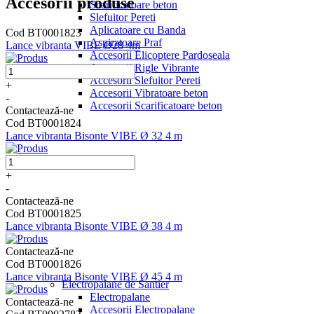
Accesorii produse
Scarificatoare beton
Slefuitor Pereti
Aplicatoare cu Banda
Cod BT0001823
Aspiratoare Praf
Lance vibranta VIBE Ø28 4m
Accesorii Elicoptere Pardoseala
Accesorii Rigle Vibrante
Accesorii Slefuitor Pereti
+
Accesorii Vibratoare beton
-
Accesorii Scarificatoare beton
Contactează-ne
Cod BT0001824
Lance vibranta Bisonte VIBE Ø 32 4 m
+
-
Contactează-ne
Cod BT0001825
Lance vibranta Bisonte VIBE Ø 38 4 m
Contactează-ne
Cod BT0001826
Lance vibranta Bisonte VIBE Ø 45 4 m
Electropalane de Santier
Electropalane
Contactează-ne
Accesorii Electropalane