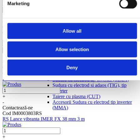
Marketing
+
-
Contactează-ne
Allow all
Cod IM0003804RS
RS Lance vibranta IMER FX 38 mm 4 m
Allow selection
Diverse
+
Scule Electrice
-
Grup Hidraulic
Contactează-ne
Deny
Accesorii Grup Hidraulic
Cod IM0000470RS
Sudura
RS Lance vibranta IMER NW/ST 38 mm 5 m
Sudura cu electrod tip inverter (MMA)
Sudura cu electrod si adaos (TIG), tip
inverter
Taiere cu plasma (CUT)
+
Accesorii Sudura cu electrod tip inverter
-
(MMA)
Contactează-ne
Cod IM0003803RS
RS Lance vibranta IMER FX 38 mm 3 m
+