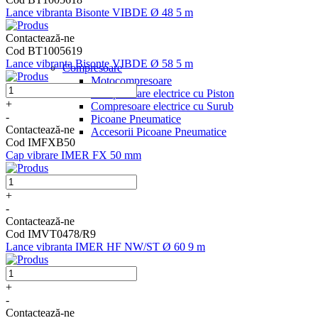
Lance vibranta Bisonte VIBDE Ø 48 5 m
Contactează-ne
Cod BT1005619
Lance vibranta Bisonte VIBDE Ø 58 5 m
Compresoare
Motocompresoare
Compresoare electrice cu Piston
+
Compresoare electrice cu Surub
-
Picoane Pneumatice
Contactează-ne
Accesorii Picoane Pneumatice
Cod IMFXB50
Cap vibrare IMER FX 50 mm
+
-
Contactează-ne
Cod IMVT0478/R9
Lance vibranta IMER HF NW/ST Ø 60 9 m
+
-
Contactează-ne