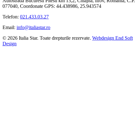
Autostrada Bucuresti Pitesti km 13,2, Chiajna, Ilfov, Romania, C.P.
077040, Coordonate GPS: 44.438986, 25.943574
Telefon:
021.433.03.27
Email:
info@italiastar.ro
© 2026 Italia Star. Toate drepturile rezervate.
Webdesign End Soft
Design