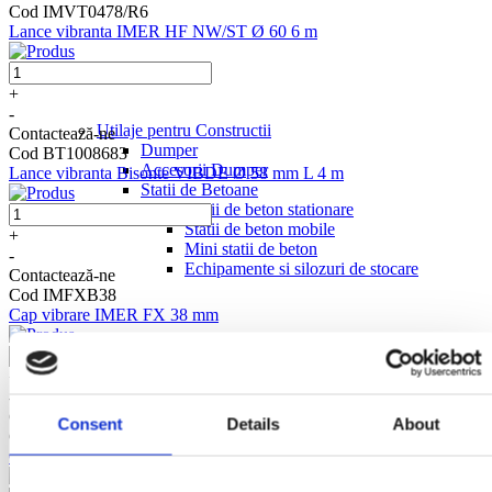
Cod IMVT0478/R6
Lance vibranta IMER HF NW/ST Ø 60 6 m
+
-
Utilaje pentru Constructii
Contactează-ne
Dumper
Cod BT1008683
Accesorii Dumper
Lance vibranta Bisonte VIBDE Ø 58 mm L 4 m
Statii de Betoane
Statii de beton stationare
Statii de beton mobile
+
Mini statii de beton
-
Echipamente si silozuri de stocare
Contactează-ne
Cod IMFXB38
Cap vibrare IMER FX 38 mm
+
-
Contactează-ne
Consent
Details
About
Cod IMFXB43
Cap vibrare IMER FX 43 mm