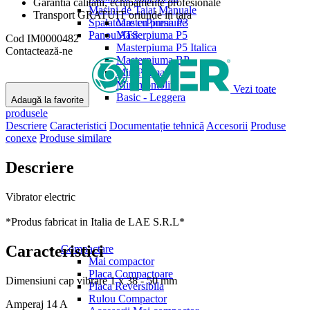
Garantia calitatii, echipamente profesionale
Masini de Taiat Manuale
Transport GRATUIT oriunde in tara
Spalatoare cu presiune
MasterPiuma P3
Panou ATS
Masterpiuma P5
Cod
IM0000482
Masterpiuma P5 Italica
Contactează-ne
Masterpiuma BP
MiniPiuma
Minimontolit
Vezi toate
Basic - Leggera
Adaugă la favorite
produsele
Descriere
Caracteristici
Documentație tehnică
Accesorii
Produse
conexe
Produse similare
Descriere
Vibrator electric
*Produs fabricat in Italia de LAE S.R.L*
Caracteristici
Compactare
Mai compactor
Placa Compactoare
Dimensiuni cap vibrare
1 x 38 - 50 mm
Placa Reversibila
Rulou Compactor
Amperaj
14 A