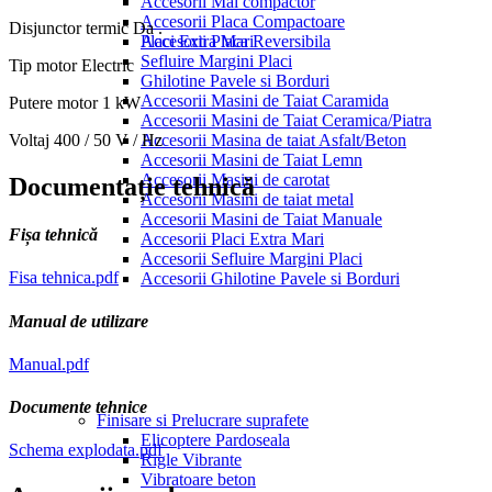
Accesorii Mai compactor
Accesorii Placa Compactoare
Disjunctor termic
Da .
Placi Extra Mari
Accesorii Placa Reversibila
Sefluire Margini Placi
Tip motor
Electric
Ghilotine Pavele si Borduri
Accesorii Masini de Taiat Caramida
Putere motor
1 kW
Accesorii Masini de Taiat Ceramica/Piatra
Voltaj
400 / 50 V / Hz
Accesorii Masina de taiat Asfalt/Beton
Accesorii Masini de Taiat Lemn
Accesorii Masini de carotat
Documentație tehnică
Accesorii Masini de taiat metal
Accesorii Masini de Taiat Manuale
Fișa tehnică
Accesorii Placi Extra Mari
Accesorii Sefluire Margini Placi
Fisa tehnica.pdf
Accesorii Ghilotine Pavele si Borduri
Manual de utilizare
Manual.pdf
Documente tehnice
Finisare si Prelucrare suprafete
Elicoptere Pardoseala
Schema explodata.pdf
Rigle Vibrante
Vibratoare beton