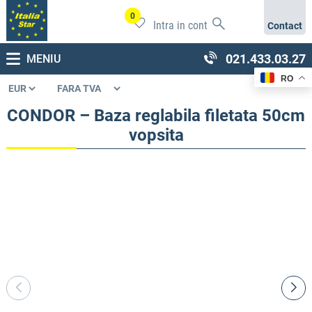
0
Intra in cont
Contact
021.433.03.27
MENIU
RO
CONDOR – Baza reglabila filetata 50cm
vopsita