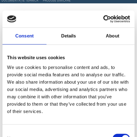
DOCUMENTAȚIE TEHNICĂ
PRODUSE SIMILARE
Documentație tehnică
Consent
Details
About
FIȘA TEHNICĂ
This website uses cookies
We use cookies to personalise content and ads, to
provide social media features and to analyse our traffic.
Produse Similare
We also share information about your use of our site with
our social media, advertising and analytics partners who
may combine it with other information that you’ve
provided to them or that they’ve collected from your use
COD CG0002308
of their services.
CONDOR - Protectie picioare L=1800mm zincata
Consent