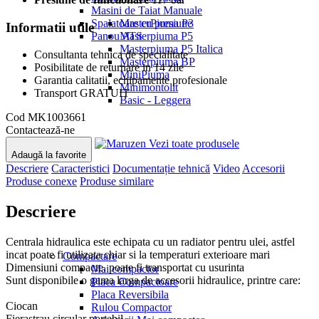
Masini de Taiat Manuale
Spalatoare cu presiune
MasterPiuma P3
Informatii utile
Panou ATS
Masterpiuma P5
Masterpiuma P5 Italica
Consultanta tehnica de specialitate
Masterpiuma BP
Posibilitate de returnare in 14 zile
MiniPiuma
Garantia calitatii, echipamente profesionale
Minimontolit
Transport GRATUIT
Basic - Leggera
Cod
MK1003661
Contactează-ne
Vezi toate produsele
Adaugă la favorite
Descriere
Caracteristici
Documentație tehnică
Video
Accesorii
Produse conexe
Produse similare
Descriere
Centrala hidraulica este echipata cu un radiator pentru ulei, astfel
incat poate fi utilizata chiar si la temperaturi exterioare mari
Compactare
Dimensiuni compacte, poate fi transportat cu usurinta
Mai compactor
Sunt disponibile o gama larga de accesorii hidraulice, printre care:
Placa Compactoare
Placa Reversibila
Ciocan
Rulou Compactor
Fierastrau circular portabil