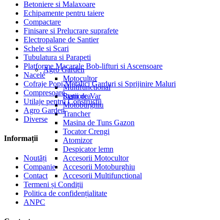
Betoniere si Malaxoare
Echipamente pentru taiere
Compactare
Finisare si Prelucrare suprafete
Electropalane de Santier
Schele si Scari
Tubulatura si Parapeti
Platforme Macarale Bob-lifturi si Ascensoare
Agro Garden
Nacele
Motocultor
Cofraje Popi Metalici Garduri si Sprijinire Maluri
Multifunctional
Compresoare
Statii de Var
Remorca
Utilaje pentru Constructii
Motoburghiu
Agro Garden
Trancher
Diverse
Masina de Tuns Gazon
Tocator Crengi
Informații
Atomizor
Despicator lemn
Noutăți
Accesorii Motocultor
Companie
Accesorii Motoburghiu
Contact
Accesorii Multifunctional
Termeni și Condiții
Politica de confidențialitate
ANPC