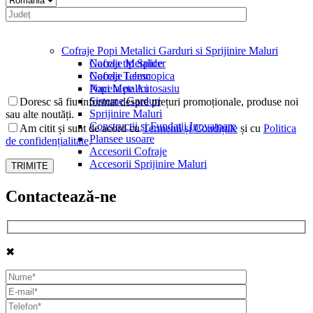
Cofraje Popi Metalici Garduri si Sprijinire Maluri
Nacela tip Spider
Cofraje Metalice
Nacela Telescopica
Cofraje Lemn
Nacela pe Autosasiu
Popi Metalici
Sisteme Garduri
Doresc să fiu informat despre prețuri promoționale, produse noi
Sprijinire Maluri
sau alte noutăți.
Constructii si Fundatii Inovatoare
Am citit și sunt de acord cu
Termenii și Condițiile
și cu
Politica
Plansee usoare
de confidențialitate
.
Accesorii Cofraje
Accesorii Sprijinire Maluri
Contactează-ne
✖