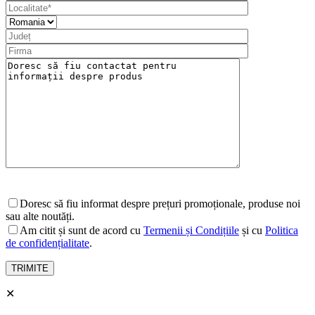
Compresoare
Motocompresoare
Compresoare electrice cu Piston
Compresoare electrice cu Surub
Picoane Pneumatice
Accesorii Picoane Pneumatice
Doresc să fiu informat despre prețuri promoționale, produse noi
sau alte noutăți.
Am citit și sunt de acord cu
Termenii și Condițiile
și cu
Politica
de confidențialitate
.
✕