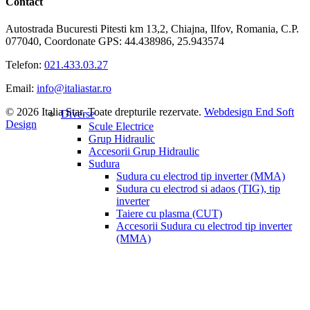
Contact
Autostrada Bucuresti Pitesti km 13,2, Chiajna, Ilfov, Romania, C.P.
077040, Coordonate GPS: 44.438986, 25.943574
Telefon:
021.433.03.27
Email:
info@italiastar.ro
© 2026 Italia Star. Toate drepturile rezervate.
Webdesign End Soft
Diverse
Design
Scule Electrice
Grup Hidraulic
Accesorii Grup Hidraulic
Sudura
Sudura cu electrod tip inverter (MMA)
Sudura cu electrod si adaos (TIG), tip
inverter
Taiere cu plasma (CUT)
Accesorii Sudura cu electrod tip inverter
(MMA)