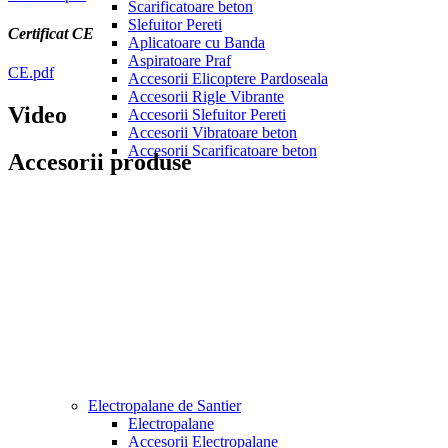
Scarificatoare beton
Slefuitor Pereti
Certificat CE
Aplicatoare cu Banda
Aspiratoare Praf
CE.pdf
Accesorii Elicoptere Pardoseala
Accesorii Rigle Vibrante
Video
Accesorii Slefuitor Pereti
Accesorii Vibratoare beton
Accesorii Scarificatoare beton
Accesorii produse
Electropalane de Santier
Electropalane
Accesorii Electropalane