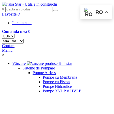
×
RO
Favorite
0
Intra in cont
Comanda mea
0
Contact
Meniu
×
Vânzare
Sisteme de Pompare
Pompe Airless
Pompe cu Membrana
Pompe cu Piston
Pompe Hidraulice
Pompe XVLP si HVLP