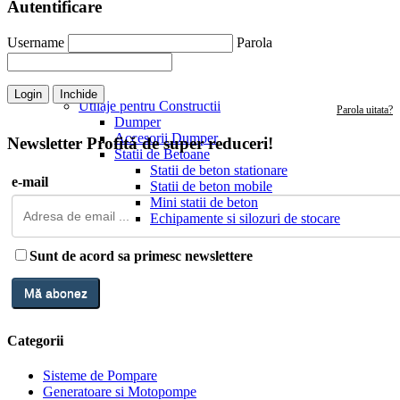
Autentificare
Username
Parola
Login
Inchide
Utilaje pentru Constructii
Parola uitata?
Dumper
Accesorii Dumper
Newsletter
Profită de super reduceri!
Statii de Betoane
Statii de beton stationare
e-mail
Statii de beton mobile
Mini statii de beton
Echipamente si silozuri de stocare
Sunt de acord sa primesc newslettere
Categorii
Sisteme de Pompare
Generatoare si Motopompe