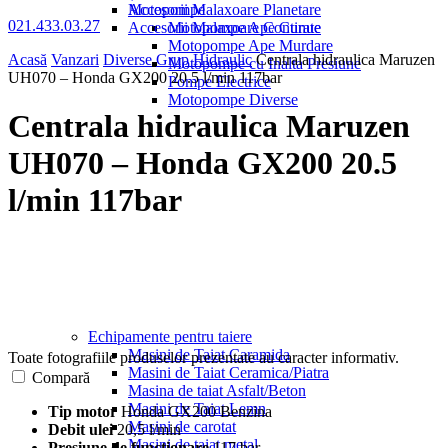
Motopompe
Accesorii Malaxoare Planetare
021.433.03.27
Accesorii Malaxoare Continue
Motopompe Ape Curate
Motopompe Ape Murdare
Acasă
Vanzari
Diverse
Grup Hidraulic
Centrala hidraulica Maruzen
Motopompe cu Inalta Presiune
UH070 – Honda GX200 20.5 l/min 117bar
Pompe Electrice
Motopompe Diverse
Centrala hidraulica Maruzen
UH070 – Honda GX200 20.5
l/min 117bar
Echipamente pentru taiere
Masini de Taiat Caramida
Toate fotografiile produselor prezentate au caracter informativ.
Masini de Taiat Ceramica/Piatra
Compară
Masina de taiat Asfalt/Beton
Masini de Taiat Lemn
Tip motor
Honda GX200 Benzina
Masini de carotat
Debit ulei
20,5 l/min
Masini de taiat metal
Presiune de functionare
117 bar