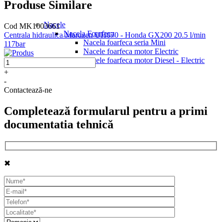
Produse Similare
Nacele
Cod MK1003661
Nacela Foarfeca
Centrala hidraulica Maruzen UH070 - Honda GX200 20.5 l/min
Nacela foarfeca seria Mini
117bar
Nacele foarfeca motor Electric
Nacele foarfeca motor Diesel - Electric
+
-
Contactează-ne
Completează formularul pentru a primi
documentatia tehnică
✖