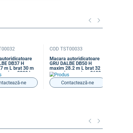
032
COD TST00033
COD TST0
ridicatoare
Macara autoridicatoare
Macara aut
DB37 H
GRU DALBE DB50 H
GRU DALB
L brat 30 m
maxim 28.2 m L brat 32
Marilyn H 
ima 2300 kg
m sarcina maxima 2600
L brat 38 m
kg
maxima 40
tează-ne
Contactează-ne
Conta