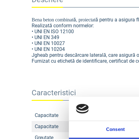
ă
ă pentru a asigura f
Bena beton combinat
, proiectat
ă
Realizat
conform normelor:
• UNI EN ISO 12100
• UNI EN 349
• UNI EN 10027
• UNI EN 10204
ă
ă
ă
Jgheab pentru desc
rcare lateral
, care asigur
o
ă
Furnizat cu etichet
de identificare, certificat de 
Caracteristici
Capacitate
Capacitate
Consent
Greutate