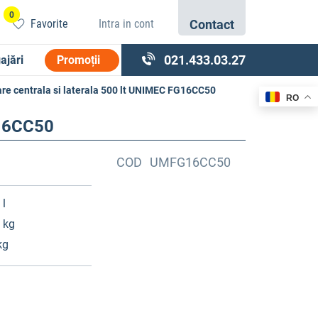
0
Favorite
Intra in cont
Contact
021.433.03.27
ajări
Promoții
re centrala si laterala 500 lt UNIMEC FG16CC50
RO
G16CC50
COD
UMFG16CC50
 l
 kg
kg