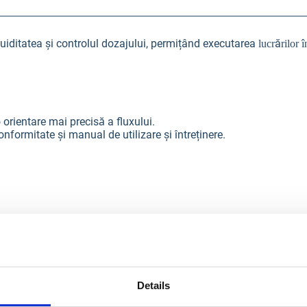
luiditatea și controlul dozajului, permițând executarea
ă
lucr
rilor 
ă
 orientare mai precis
a fluxului.
conformitate și manual de utilizare și întreținere.
500 l
100 kg
Details
99 kg