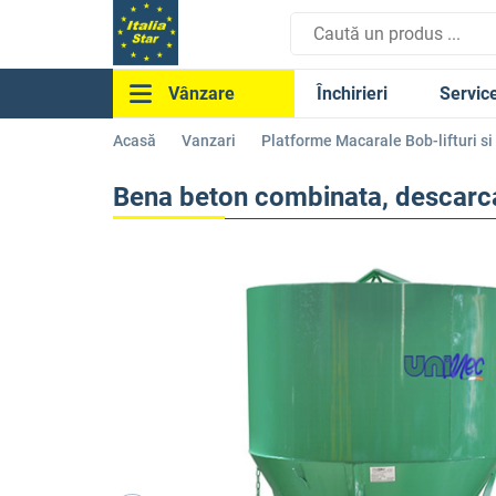
Închirieri
Servic
Vânzare
Acasă
Vanzari
Platforme Macarale Bob-lifturi s
Bena beton combinata, descarca