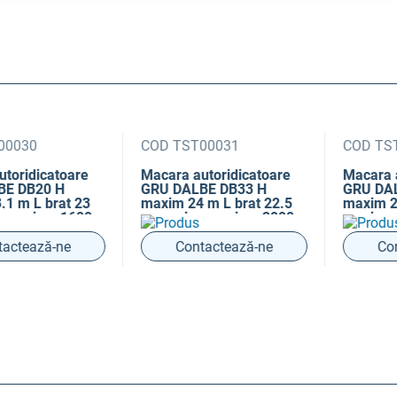
30
COD TST00031
COD TST00
idicatoare
Macara autoridicatoare
Macara auto
B20 H
GRU DALBE DB33 H
GRU DALBE 
 L brat 23
maxim 24 m L brat 22.5
maxim 27 m 
axima 1600
m sarcina maxima 2000
sarcina max
kg
ează-ne
Contactează-ne
Contac