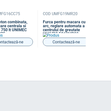
6CC75
COD UMFG19MR20
COD UMFG
combinata,
Furca pentru macara cu
Furca pent
entrala si
arc, reglare automata a
inaltime var
 lt UNIMEC
centrului de greutate
automata a 
UNIMEC FG19MR20
greutate 
FG19M20R
tează-ne
Contactează-ne
Conta