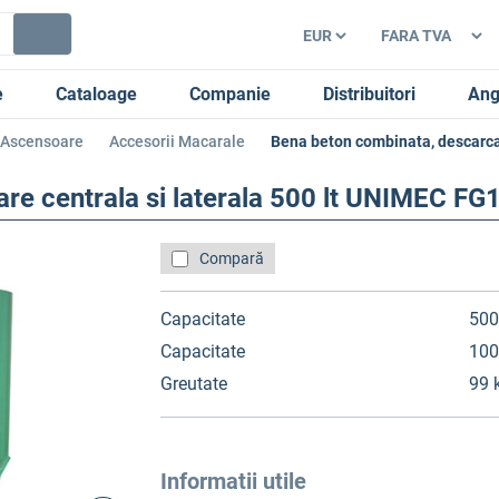
e
Cataloage
Companie
Distribuitori
Ang
i Ascensoare
Accesorii Macarale
Bena beton combinata, descarca
re centrala si laterala 500 lt UNIMEC F
Compară
Capacitate
500
Capacitate
100
Greutate
99 
Informatii utile