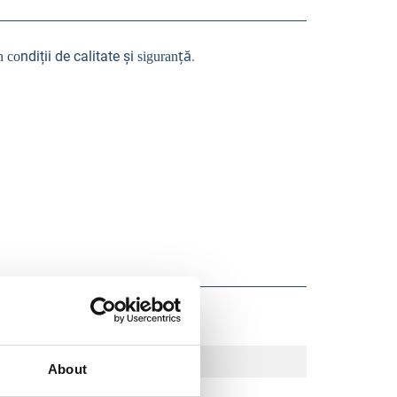
ță
ndiții de calitate și
.
în co
siguran
About