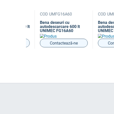
CT50
COD UMFG16A60
COD UMFG16
furtun
Bena deseuri cu
Bena deseuri
trala 500 lt
autodescarcare 600 lt
autodescarca
CT50
UNIMEC FG16A60
UNIMEC FG1
ază-ne
Contactează-ne
Contact