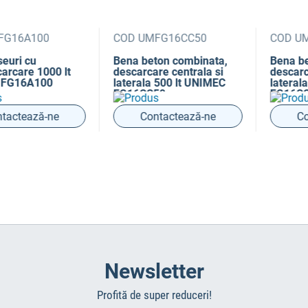
A100
COD UMFG16CC50
COD UMFG1
 cu
Bena beton combinata,
Bena beton 
re 1000 lt
descarcare centrala si
descarcare c
6A100
laterala 500 lt UNIMEC
laterala 750
FG16CC50
FG16CC75
ează-ne
Contactează-ne
Contac
Newsletter
Profită de super reduceri!