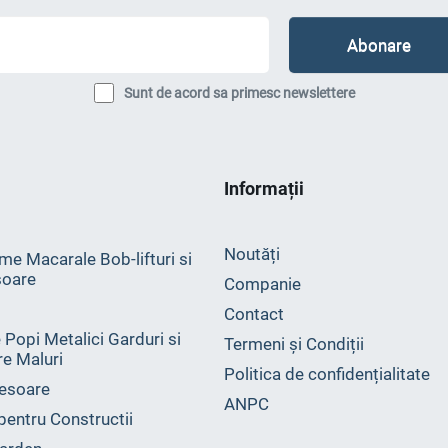
Sunt de acord sa primesc newslettere
Informații
Noutăți
me Macarale Bob-lifturi si
oare
Companie
Contact
 Popi Metalici Garduri si
Termeni și Condiții
ire Maluri
Politica de confidențialitate
esoare
ANPC
 pentru Constructii