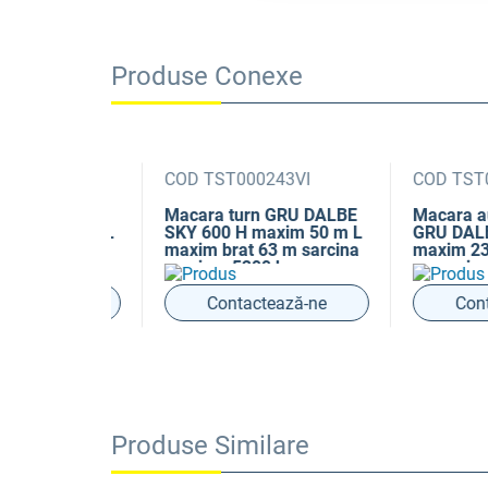
Produse Conexe
4VI
COD TST000243VI
COD TST000
GRU DALBE
Macara turn GRU DALBE
Macara autor
xim 56 m L
SKY 600 H maxim 50 m L
GRU DALBE D
 m sarcina
maxim brat 63 m sarcina
maxim 23.1 m
kg
maxima 5200 kg
m sarcina m
kg
ază-ne
Contactează-ne
Contact
Produse Similare