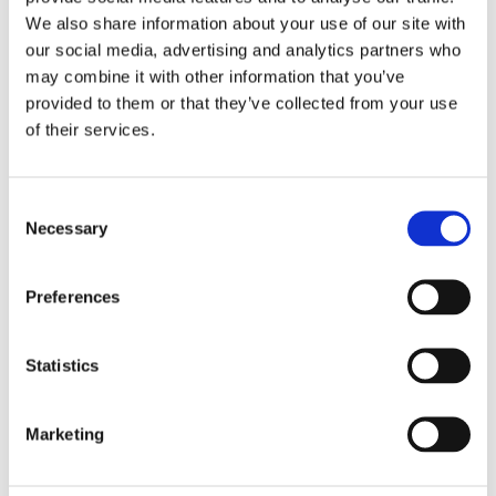
Caracteristici
We also share information about your use of our site with
our social media, advertising and analytics partners who
may combine it with other information that you’ve
Tip aparat
provided to them or that they’ve collected from your use
Invertor .
of their services.
Voltaj
230 / 50 V / Hz
Consent
Grosime taiere
Necessary
1-10 mm
Selection
Tensiune in gol
270 V
Preferences
Curent iesire
10-40 A
Statistics
Tensiune iesire
96 V
Marketing
Regim nominal
60 %