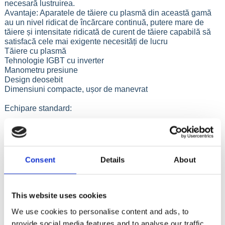
necesară lustruirea.
Avantaje: Aparatele de tăiere cu plasmă din această gamă
au un nivel ridicat de încărcare continuă, putere mare de
tăiere și intensitate ridicată de curent de tăiere capabilă să
satisfacă cele mai exigente necesități de lucru
Tăiere cu plasmă
Tehnologie IGBT cu inverter
Manometru presiune
Design deosebit
Dimensiuni compacte, ușor de manevrat
Echipare standard:
Cablu cu clește pentru masă
Mască de sudură cu sticlă
Perie și ciocănel pentru zgură
Pistolet CUT complet, cablu 4m
Consent
Details
About
Manometru presiune
Filtru aer comprimat
Accesorii conectare compresor
This website uses cookies
We use cookies to personalise content and ads, to
provide social media features and to analyse our traffic.