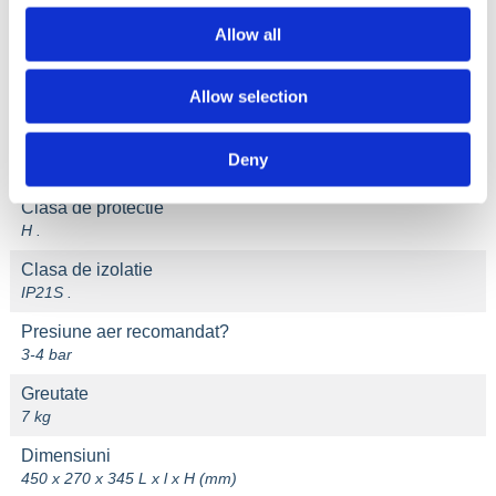
Eficienta
Allow all
85 %
Tehnologie
Allow selection
IGBT .
Factor de putere
Deny
0,7 .
Clasa de protectie
H .
Clasa de izolatie
IP21S .
Presiune aer recomandat?
3-4 bar
Greutate
7 kg
Dimensiuni
450 x 270 x 345 L x l x H (mm)