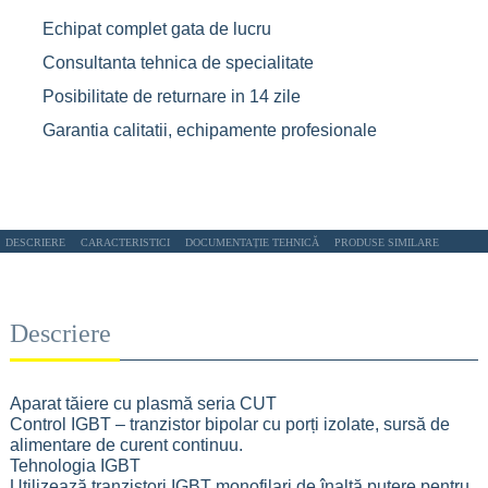
Echipat complet gata de lucru
Consultanta tehnica de specialitate
Posibilitate de returnare in 14 zile
Garantia calitatii, echipamente profesionale
DESCRIERE
CARACTERISTICI
DOCUMENTAȚIE TEHNICĂ
PRODUSE SIMILARE
Descriere
Aparat tăiere cu plasmă seria CUT
Control IGBT – tranzistor bipolar cu porți izolate, sursă de
alimentare de curent continuu.
Tehnologia IGBT
Utilizează tranzistori IGBT monofilari de înaltă putere pentru