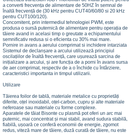
a converti frecvența de alimentare de 50HZ în semnal de
înaltă frecvență de (30 kHz pentru CUT40/60/80 si 20 kHz
pentru CUT100/120).
Concomitent, prin intermediul tehnologiei PWM, este
produsa o sursă puternică de alimentare pentru operația de
tăiere avand in acelasi timp o greutate a echipamentului
semnificativ redusa si o eficienta cu 30% mai mare.
Pornire in avans a aerului comprimat si inchidere intarziata
Sistemul de declanșare a arcului utilizează principiul
oscilațiilor de înaltă frecvență, care ușurează sarcina de
inițializare a arcului, și are funcția de a porni în avans sursa
de aer comprimat, respectiv de a o închide cu întârziere,
caracteristici importanta in timpul utilizarii.
Utilizare
Tăierea foilor de tablă, materiale metalice cu proprietăți
diferite, oțel inoxidabil, oțel-carbon, cupru și alte materiale
neferoase sau materiale cu forme complexe.
Aparatele de tăiat Bisonte cu plasmă pot oferi un arc mai
puternic, mai concentrat și mai stabil, avand sudura stabilă,
fiabilă, ușoară ce conferă economii de energie, zgomot
redus, viteză mare de tăiere, duză curată de tăiere, nu este