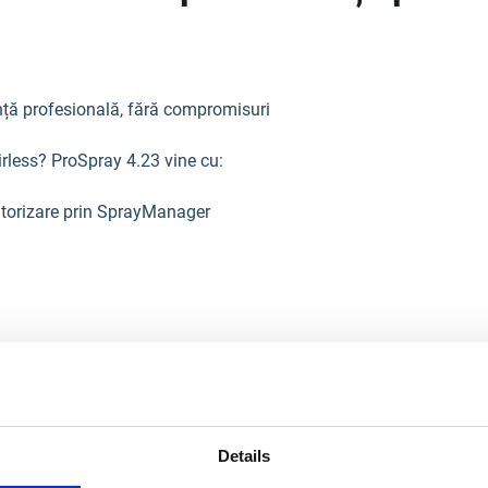
ă profesională, fără compromisuri
 airless? ProSpray 4.23 vine cu:
itorizare prin SprayManager
r
 lavabile și latex, până la adezivi și vopsele speciale.
Details