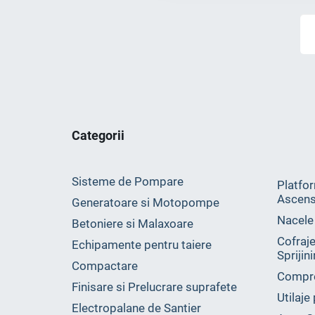
Categorii
Sisteme de Pompare
Platfor
Ascens
Generatoare si Motopompe
Nacele
Betoniere si Malaxoare
Cofraje
Echipamente pentru taiere
Sprijin
Compactare
Compr
Finisare si Prelucrare suprafete
Utilaje
Electropalane de Santier