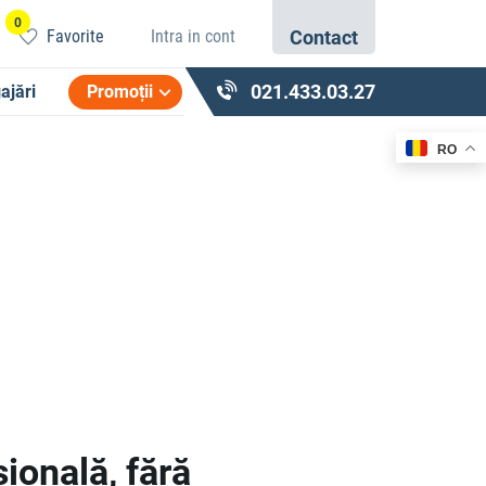
0
Favorite
Intra in cont
Contact
021.433.03.27
ajări
Promoții
RO
ională, fără