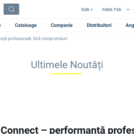
e
Cataloage
Companie
Distribuitori
Ang
ță profesională, fără compromisuri
Ultimele Noutăți
Connect – performanță profes