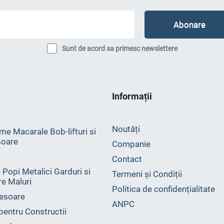
Sunt de acord sa primesc newslettere
Informații
Noutăți
me Macarale Bob-lifturi si
oare
Companie
Contact
 Popi Metalici Garduri si
Termeni și Condiții
ire Maluri
Politica de confidențialitate
esoare
ANPC
 pentru Constructii