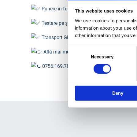
Punere în funcțiune & instructaj GRATUIT
This website uses cookies
We use cookies to personalis
Testare pe șantier
information about your use of
other information that you’ve
Transport GRATUIT
Consent
Află mai multe:
https://bit.ly/4neTDai
Necessary
Selection
0756.169.788
Deny