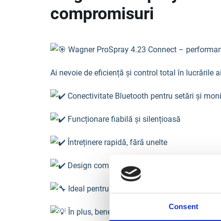
compromisuri
Wagner ProSpray 4.23 Connect – performanț
Ai nevoie de eficiență și control total în lucrările
Conectivitate Bluetooth pentru setări și mon
Funcționare fiabilă și silențioasă
Întreținere rapidă, fără unelte
Design compact, ușor de manevrat pe șantie
Ideal pentru o gamă largă de materiale – de la
Consent
În plus, beneficiezi de: