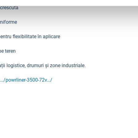
 crescută
 uniforme
tru flexibilitate în aplicare
pe teren
ii logistice, drumuri și zone industriale.
/…/powrliner-3500-72v…/