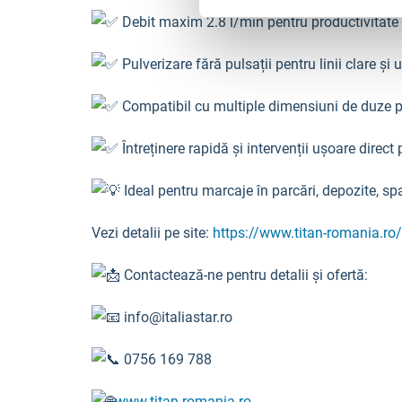
Debit maxim 2.8 l/min pentru productivitate
Pulverizare fără pulsații pentru linii clare și
Compatibil cu multiple dimensiuni de duze pen
Întreținere rapidă și intervenții ușoare direct 
Ideal pentru marcaje în parcări, depozite, spaț
Vezi detalii pe site:
https://www.titan-romania.ro
Contactează-ne pentru detalii și ofertă:
info@italiastar.ro
0756 169 788
www.titan-romania.ro