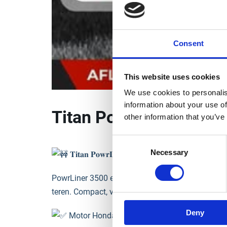
Consent
This website uses cookies
We use cookies to personalis
information about your use of
Titan PowrLiner 3500 (7
other information that you’ve
Consent
Necessary
Selection
𝐓𝐢𝐭𝐚𝐧 𝐏𝐨𝐰𝐫𝐋𝐢𝐧𝐞𝐫 𝟑𝟓𝟎𝟎 (𝟕𝟐𝐕) – 𝐩𝐞𝐫𝐟𝐨𝐫𝐦𝐚𝐧𝐭̦𝐚̆ 𝐩𝐫𝐨
PowrLiner 3500 este soluția ideală pentru lucrăr
teren. Compact, versatil și ușor de utilizat, echip
Deny
Motor Honda eGX 72V – autonomie și eficie