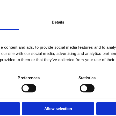
Details
e content and ads, to provide social media features and to analy
 our site with our social media, advertising and analytics partn
2V) – compact, versatil si uso
 provided to them or that they’ve collected from your use of their
Preferences
Statistics
𝐟𝐞𝐬𝐢𝐨𝐧𝐚𝐥𝐚̆ 𝐩𝐞𝐧𝐭𝐫𝐮 𝐦𝐚𝐫𝐜𝐚𝐣𝐞 𝐩𝐫𝐞𝐜𝐢𝐬𝐞
i de marcaj rapide, eficiente și uniforme, oferind tehnologie mo
amentul este conceput pentru profesioniștii care au nevoie de prod
Allow selection
nță excelentă