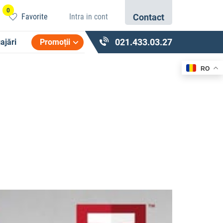
0
Favorite
Intra in cont
Contact
021.433.03.27
ajări
Promoții
RO