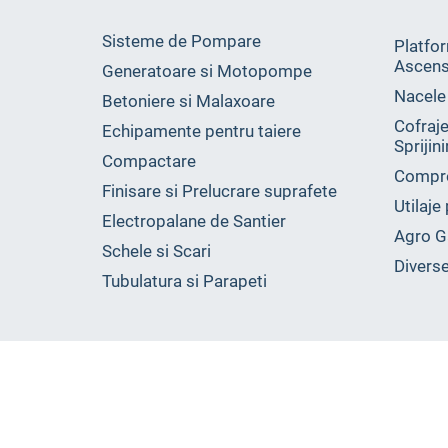
Sisteme de Pompare
Platfor
Ascens
Generatoare si Motopompe
Nacele
Betoniere si Malaxoare
Cofraje
Echipamente pentru taiere
Sprijin
Compactare
Compr
Finisare si Prelucrare suprafete
Utilaje
Electropalane de Santier
Agro G
Schele si Scari
Divers
Tubulatura si Parapeti