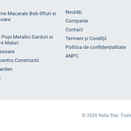
Noutăți
me Macarale Bob-lifturi si
oare
Companie
Contact
 Popi Metalici Garduri si
Termeni și Condiții
ire Maluri
Politica de confidențialitate
esoare
ANPC
 pentru Constructii
arden
e
© 2026 Italia Star. Toat