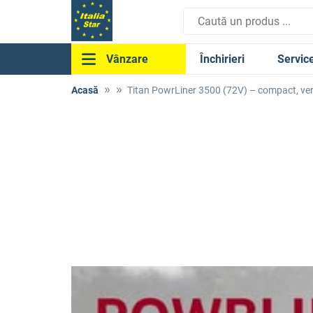
Închirieri
Servic
Vânzare
Acasă
Titan PowrLiner 3500 (72V) – compact, versa