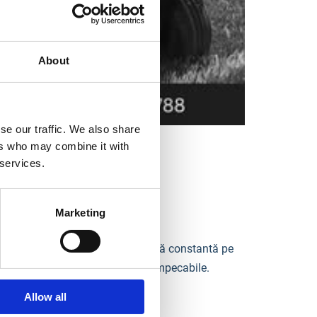
About
se our traffic. We also share
ers who may combine it with
r de utilizat
 services.
Marketing
dernă pe acumulator și performanță constantă pe
uctivitate ridicată și rezultate impecabile.
Allow all