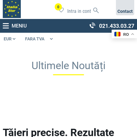
0
Intra in cont
Contact
021.433.03.27
MENIU
RO
Ultimele Noutăți
Tăieri precise. Rezultate