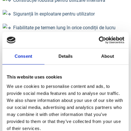
Construcție robustă pentru utilizare intensivă
Siguranță în exploatare pentru utilizator
Fiabilitate pe termen lung în orice condiții de lucru
Indiferent de dimensiunea proiectului, cu echipamentele
IMER ai control și precizie la fiecare tăiere.
Consent
Details
About
Descoperă modelele disponibile:
https://www.imer-romania.ro/cat…/masini-de-taiat/caramida
This website uses cookies
We use cookies to personalise content and ads, to
0756.169.788
provide social media features and to analyse our traffic.
We also share information about your use of our site with
info@italiastar.ro
our social media, advertising and analytics partners who
may combine it with other information that you’ve
www.imer-romania.ro
provided to them or that they’ve collected from your use
of their services.