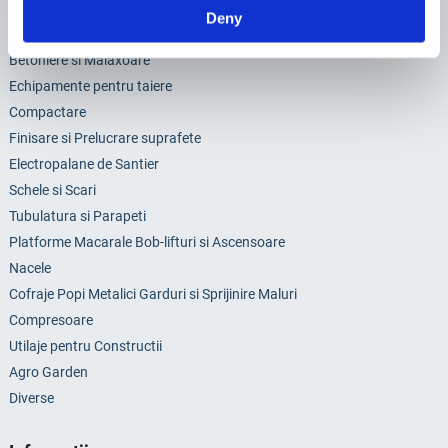
Sisteme de Pompare
Deny
Generatoare si Motopompe
Betoniere si Malaxoare
Echipamente pentru taiere
Compactare
Finisare si Prelucrare suprafete
Electropalane de Santier
Schele si Scari
Tubulatura si Parapeti
Platforme Macarale Bob-lifturi si Ascensoare
Nacele
Cofraje Popi Metalici Garduri si Sprijinire Maluri
Compresoare
Utilaje pentru Constructii
Agro Garden
Diverse