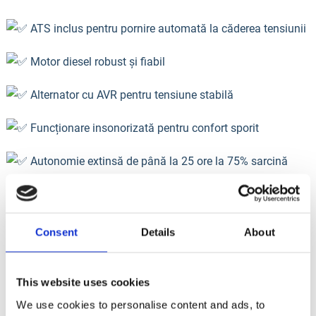
ATS inclus pentru pornire automată la căderea tensiunii
Motor diesel robust și fiabil
Alternator cu AVR pentru tensiune stabilă
Funcționare insonorizată pentru confort sporit
Autonomie extinsă de până la 25 ore la 75% sarcină
Controller inteligent cu monitorizare și control de la
distanță
Consent
Details
About
Ideal pentru construcții, logistică, industrie, spații
comerciale sau aplicații profesionale unde ai nevoie de
This website uses cookies
energie sigură și constantă.
We use cookies to personalise content and ads, to