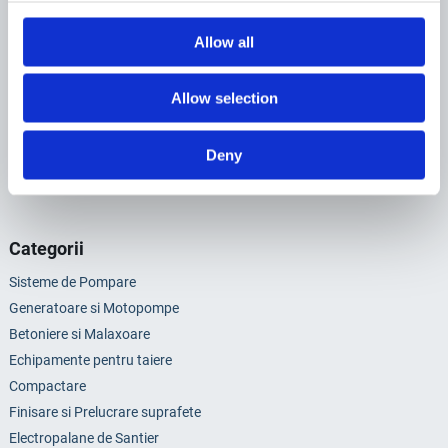
Allow all
Allow selection
Deny
Sunt de acord sa primesc newslettere
Categorii
Sisteme de Pompare
Generatoare si Motopompe
Betoniere si Malaxoare
Echipamente pentru taiere
Compactare
Finisare si Prelucrare suprafete
Electropalane de Santier