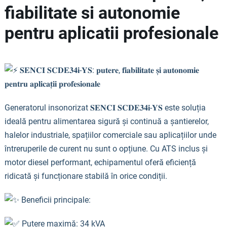
fiabilitate si autonomie
pentru aplicatii profesionale
𝐒𝐄𝐍𝐂𝐈 𝐒𝐂𝐃𝐄𝟑𝟒𝐢-𝐘𝐒: 𝐩𝐮𝐭𝐞𝐫𝐞, 𝐟𝐢𝐚𝐛𝐢𝐥𝐢𝐭𝐚𝐭𝐞 𝐬̦𝐢 𝐚𝐮𝐭𝐨𝐧𝐨𝐦𝐢𝐞
𝐩𝐞𝐧𝐭𝐫𝐮 𝐚𝐩𝐥𝐢𝐜𝐚𝐭̦𝐢𝐢 𝐩𝐫𝐨𝐟𝐞𝐬𝐢𝐨𝐧𝐚𝐥𝐞
Generatorul insonorizat 𝐒𝐄𝐍𝐂𝐈 𝐒𝐂𝐃𝐄𝟑𝟒𝐢-𝐘𝐒 este soluția
ideală pentru alimentarea sigură și continuă a șantierelor,
halelor industriale, spațiilor comerciale sau aplicațiilor unde
întreruperile de curent nu sunt o opțiune. Cu ATS inclus și
motor diesel performant, echipamentul oferă eficiență
ridicată și funcționare stabilă în orice condiții.
Beneficii principale:
Putere maximă: 34 kVA