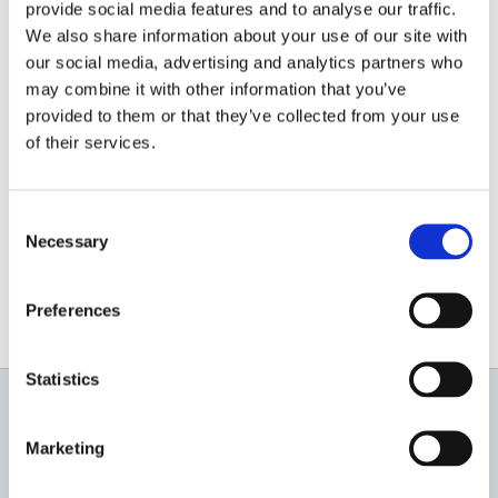
Descoperă produsul:
https://www.senci.ro/
provide social media features and to analyse our traffic.
…/generator-insonorizat-senci…/
We also share information about your use of our site with
our social media, advertising and analytics partners who
Contactează-ne pentru ofertă și consultanță:
may combine it with other information that you’ve
provided to them or that they’ve collected from your use
0756 169 788
of their services.
info@italiastar.ro
Consent
Necessary
www.senci.ro
Selection
Preferences
Statistics
Newsletter
Marketing
Profită de super reduceri!