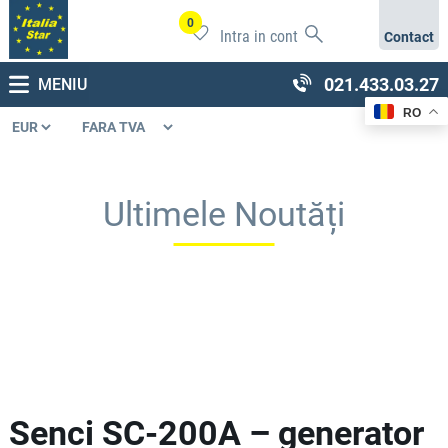
0
Intra in cont
Contact
021.433.03.27
MENIU
RO
Ultimele Noutăți
Senci SC-200A – generator