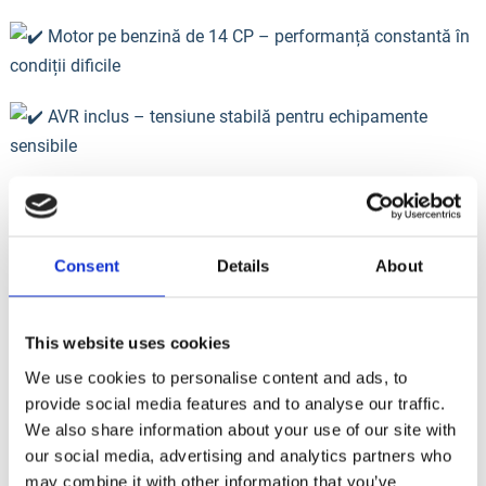
Motor pe benzină de 14 CP – performanță constantă în
condiții dificile
AVR inclus – tensiune stabilă pentru echipamente
sensibile
Pornire electrică + rezervor generos pentru autonomie
mare
Consent
Details
About
Practic, un echipament 2 în 1: generator de curent +
aparat de sudură, ideal pentru intervenții rapide, lucrări în
teren sau zone fără acces la rețea.
This website uses cookies
We use cookies to personalise content and ads, to
Vezi produsul:
https://www.senci.ro/product/sc-200a/
provide social media features and to analyse our traffic.
We also share information about your use of our site with
Comenzi și informații: 0756.169.788
our social media, advertising and analytics partners who
may combine it with other information that you’ve