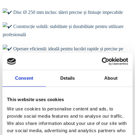
Disc Ø 250 mm inclus: tăieri precise și finisaje impecabile
Construcție solidă: stabilitate și durabilitate pentru utilizare
profesională
Operare eficientă: ideală pentru lucrări rapide și precise pe
șantier
Calitate Montolit: fiabilitate recunoscută de profesioniști
Consent
Details
About
Fiecare detaliu este gândit pentru productivitate maximă și rezultate
perfecte în fiecare proiect.
This website uses cookies
Descoperă produsul aici:
https://montolit-
We use cookies to personalise content and ads, to
romania.ro/product/f1-131-brooklyn/
provide social media features and to analyse our traffic.
We also share information about your use of our site with
info@italiastar.ro
our social media, advertising and analytics partners who