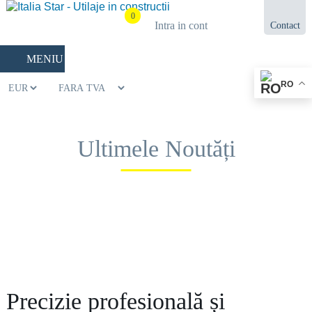
0
Intra in cont
Contact
021.433.03.27
MENIU
RO
Ultimele Noutăți
Precizie profesională și