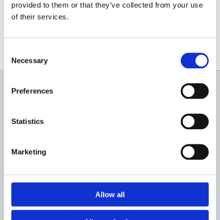
provided to them or that they’ve collected from your use
www.wagner-profesional.ro
of their services.
Consent
Necessary
Selection
Preferences
Newsletter
Profită de super reduceri!
Statistics
Marketing
Allow all
Sunt de acord sa primesc newslettere