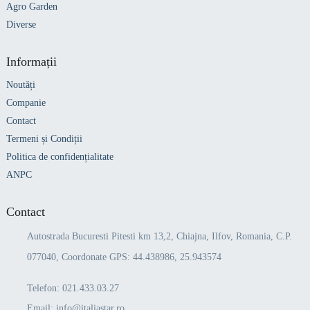
Agro Garden
Diverse
Informații
Noutăți
Companie
Contact
Termeni și Condiții
Politica de confidențialitate
ANPC
Contact
Autostrada Bucuresti Pitesti km 13,2, Chiajna, Ilfov, Romania, C.P.
077040, Coordonate GPS: 44.438986, 25.943574
Telefon:
021.433.03.27
Email:
info@italiastar.ro