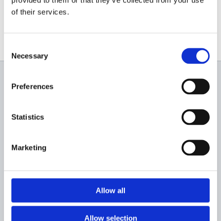
0756 169 788
of their services.
Consent
Necessary
Selection
Preferences
Newsletter
Profită de super reduceri!
Statistics
Marketing
Allow all
Sunt de acord sa primesc newslettere
Allow selection