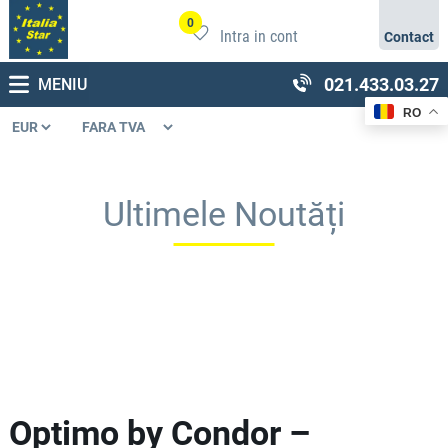
0
Intra in cont
Contact
021.433.03.27
MENIU
RO
Ultimele Noutăți
Optimo by Condor –