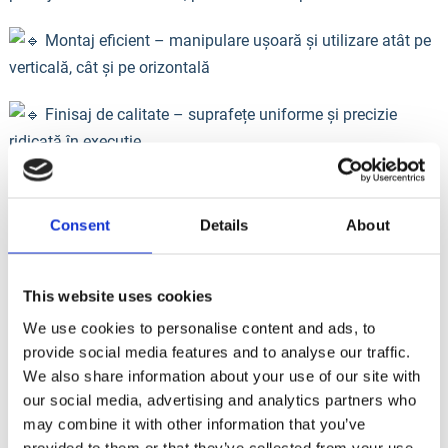
Montaj eficient – manipulare ușoară și utilizare atât pe
verticală, cât și pe orizontală
Finisaj de calitate – suprafețe uniforme și precizie
ridicată în execuție
Optimo reprezintă o soluție fiabilă pentru construcții
rezidențiale, comerciale și proiecte de infrastructură, unde
Consent
Details
About
eficiența și durabilitatea sunt esențiale.
Vezi tehnice:
https://italiastar.ro/product/sistem-cofraj-
This website uses cookies
optimo-1-1/
We use cookies to personalise content and ads, to
provide social media features and to analyse our traffic.
Consultanță tehnică și ofertă personalizată:
We also share information about your use of our site with
our social media, advertising and analytics partners who
info@italiastar.ro
may combine it with other information that you’ve
provided to them or that they’ve collected from your use