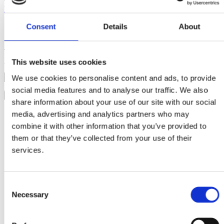
© 2026 Italia Star. Toate drepturile rezervate.
Webdesign End Soft
Design
Consent
Details
About
✕
Autentificare
This website uses cookies
Username
Parola
We use cookies to personalise content and ads, to provide
social media features and to analyse our traffic. We also
Login
Inchide
share information about your use of our site with our social
Parola uitata?
media, advertising and analytics partners who may
combine it with other information that you’ve provided to
Schele si Scari
them or that they’ve collected from your use of their
Schela Clasica
services.
Schela Multidirectionala
Schela Mobila
Scari
Consent
Necessary
Selection