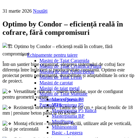
31 martie 2026
Noutăți
Optimo by Condor – eficiență reală în
cofrare, fără compromisuri
Optimo by Condor – eficiență reală în cofrare, fără
compromisuri
Echipamente pentru taiere
Masini de Taiat Caramida
Într-un șantier bine organizat, alegerea sistemului de cofraj face
Masini de Taiat Ceramica/Piatra
diferența între întârzieri și productivitate constantă. Optimo este
Masina de taiat Asfalt/Beton
proiectat pentru performanță, durabilitate și adaptabilitate în orice tip
Masini de Taiat Lemn
de proiect.
Masini de carotat
Masini de taiat metal
Versatilitate ridicată – sistem modular, ușor de configurat
Masini de Taiat Manuale
pentru geometrii variate
Spalatoare cu presiune
MasterPiuma P3
Panou ATS
Masterpiuma P5
Rezistență structurală – cadru de 10 cm + placaj fenolic de 18
Masterpiuma P5 Italica
mm | presiune beton până la 60 kN/m²
Masterpiuma BP
MiniPiuma
Montaj eficient – manipulare facilă, utilizare atât pe verticală,
Minimontolit
cât și pe orizontală
Basic - Leggera