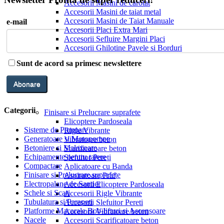
Accesorii Masini de carotat
Accesorii Masini de taiat metal
Accesorii Masini de Taiat Manuale
e-mail
Accesorii Placi Extra Mari
Accesorii Sefluire Margini Placi
Accesorii Ghilotine Pavele si Borduri
Sunt de acord sa primesc newslettere
Categorii
Finisare si Prelucrare suprafete
Elicoptere Pardoseala
Sisteme de Pompare
Rigle Vibrante
Generatoare si Motopompe
Vibratoare beton
Betoniere si Malaxoare
Scarificatoare beton
Echipamente pentru taiere
Slefuitor Pereti
Compactare
Aplicatoare cu Banda
Finisare si Prelucrare suprafete
Aspiratoare Praf
Electropalane de Santier
Accesorii Elicoptere Pardoseala
Schele si Scari
Accesorii Rigle Vibrante
Tubulatura si Parapeti
Accesorii Slefuitor Pereti
Platforme Macarale Bob-lifturi si Ascensoare
Accesorii Vibratoare beton
Nacele
Accesorii Scarificatoare beton