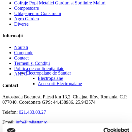
Cofraje Popi Metalici Garduri si Sprijinire Maluri
Compresoare
Utilaje pentru Constructii
Agro Garden
Diverse
Informații
Noutăți
Companie
Contact
Termeni și Condiții
Politica de confidențialitate
Electropalane de Santier
ANPC
Electropalane
Accesorii Electropalane
Contact
Autostrada Bucuresti Pitesti km 13,2, Chiajna, Ilfov, Romania, C.P.
077040, Coordonate GPS: 44.438986, 25.943574
Telefon:
021.433.03.27
Email:
info@italiastar.ro