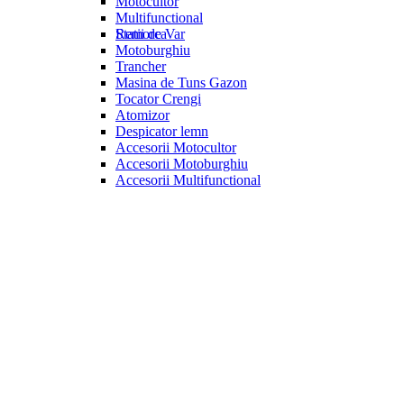
Motocultor
Multifunctional
Statii de Var
Remorca
Motoburghiu
Trancher
Masina de Tuns Gazon
Tocator Crengi
Atomizor
Despicator lemn
Accesorii Motocultor
Accesorii Motoburghiu
Accesorii Multifunctional