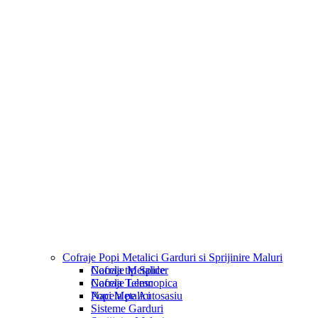
Cofraje Popi Metalici Garduri si Sprijinire Maluri
Nacela tip Spider
Cofraje Metalice
Nacela Telescopica
Cofraje Lemn
Nacela pe Autosasiu
Popi Metalici
Sisteme Garduri