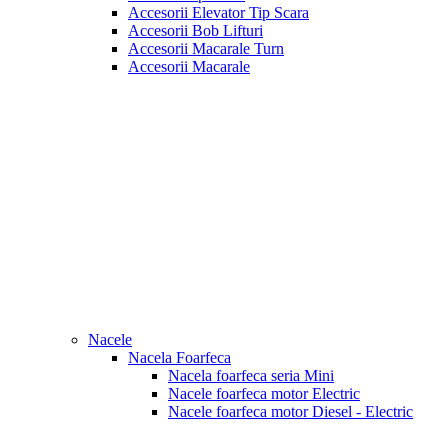
Accesorii Elevator Tip Scara
Accesorii Bob Lifturi
Accesorii Macarale Turn
Accesorii Macarale
Nacele
Nacela Foarfeca
Nacela foarfeca seria Mini
Nacele foarfeca motor Electric
Nacele foarfeca motor Diesel - Electric