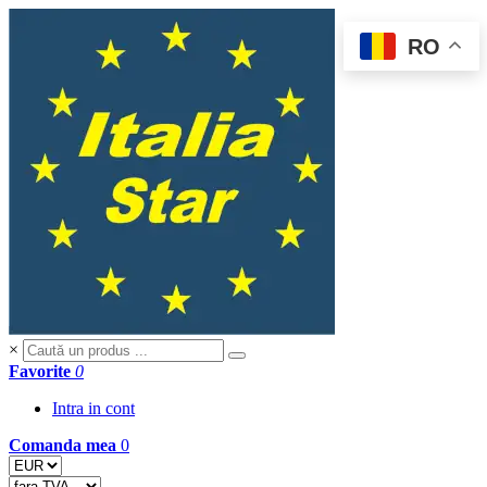
RO
×
Favorite
0
Intra in cont
Comanda mea
0