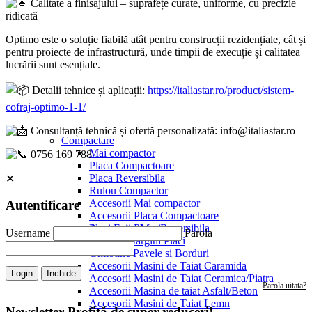
Calitate a finisajului – suprafețe curate, uniforme, cu precizie
ridicată
Optimo este o soluție fiabilă atât pentru construcții rezidențiale, cât și
pentru proiecte de infrastructură, unde timpii de execuție și calitatea
lucrării sunt esențiale.
Detalii tehnice și aplicații:
https://italiastar.ro/product/sistem-
cofraj-optimo-1-1/
Consultanță tehnică și ofertă personalizată: info@italiastar.ro
Compactare
Mai compactor
0756 169 788
Placa Compactoare
Placa Reversibila
✕
Rulou Compactor
Accesorii Mai compactor
Autentificare
Accesorii Placa Compactoare
Placi Extra Mari
Accesorii Placa Reversibila
Username
Parola
Sefluire Margini Placi
Ghilotine Pavele si Borduri
Accesorii Masini de Taiat Caramida
Login
Inchide
Accesorii Masini de Taiat Ceramica/Piatra
Parola uitata?
Accesorii Masina de taiat Asfalt/Beton
Accesorii Masini de Taiat Lemn
Newsletter
Profită de super reduceri!