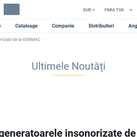
e
Cataloage
Companie
Distribuitori
Ang
onorizate de la GENMAC
Ultimele Noutăți
im generatoarele insonorizate