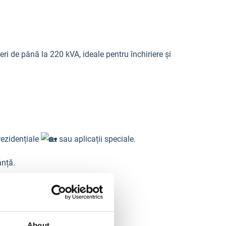
eri de până la 220 kVA, ideale pentru închiriere și
rezidențiale
sau aplicații speciale.
anță.
ată.
About