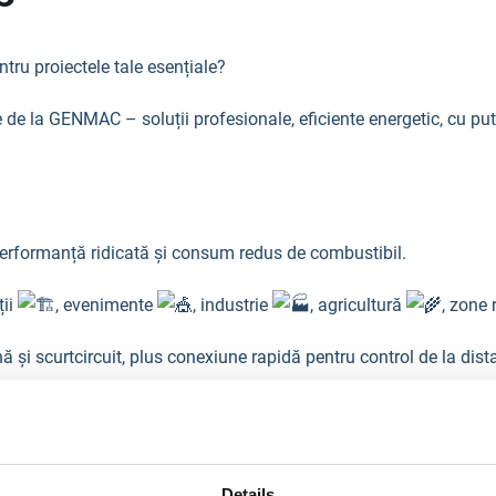
ntru proiectele tale esențiale?
e de la GENMAC – soluții profesionale, eficiente energetic, cu put
erformanță ridicată și consum redus de combustibil.
ții
, evenimente
, industrie
, agricultură
, zone 
și scurtcircuit, plus conexiune rapidă pentru control de la dist
entă la intemperii și acces facil pentru întreținere.
re a vibrațiilor pentru zgomot redus și durată de viață îndelung
Details