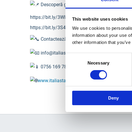
Descoperă gama completă:
https://bit.ly/3WIkVdf
This website uses cookies
https://bit.ly/3S44KWm
We use cookies to personalis
information about your use of
Contactează-ne pentru detalii sau închiriere:
other information that you’ve
info@italiastar.ro
Consent
Necessary
Selection
0756 169 788
www.italiastar.ro
Deny