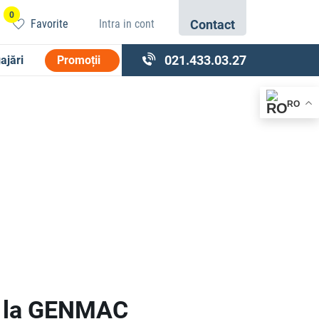
0
Favorite
Intra in cont
Contact
021.433.03.27
ajări
Promoții
RO
 de la GENMAC