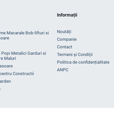
Informații
Noutăți
me Macarale Bob-lifturi si
oare
Companie
Contact
 Popi Metalici Garduri si
Termeni și Condiții
ire Maluri
Politica de confidențialitate
esoare
ANPC
 pentru Constructii
arden
e