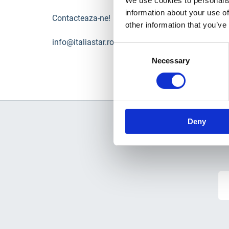
We use cookies to personalis
information about your use of
Contacteaza-ne!
other information that you’ve
info@italiastar.ro | 0756.169.788 |
www.bisonte-r
Consent
Necessary
Selection
Deny