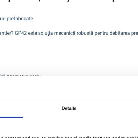
uri prefabricate
e șantier? GP42 este soluția mecanică robustă pentru debitarea pre
fără zgomot excesiv
cru
itate și rezistență
Details
vaje și montaj profesional, GP42 oferă control total și eficiență î
42-ghilotina-pentru-pavele