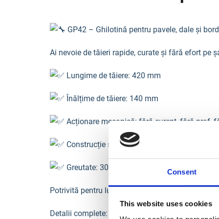
GP42 – Ghilotină pentru pavele, dale și bord
Ai nevoie de tăieri rapide, curate și fără efort p
Lungime de tăiere: 420 mm
Înălțime de tăiere: 140 mm
Acționare mecanică: fără curent, fără praf, 
Construcție solidă: stabilitate excelentă în lu
Greutate: 30 kg – echilibru perfect între mobil
Consent
Potrivită pentru lucrări de amenajări exterioare, pa
This website uses cookies
Detalii complete:
https://bisonte-romania.ro/…/gp