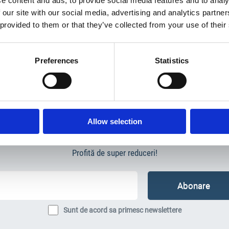
e content and ads, to provide social media features and to analy
 our site with our social media, advertising and analytics partn
 provided to them or that they’ve collected from your use of their
omania.ro
Preferences
Statistics
Allow selection
Newsletter
Profită de super reduceri!
Sunt de acord sa primesc newslettere