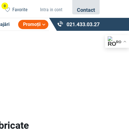
0
Favorite
Intra in cont
Contact
021.433.03.27
ajări
Promoții
RO
bricate