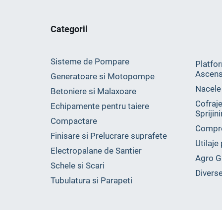
Categorii
Sisteme de Pompare
Platfor
Ascens
Generatoare si Motopompe
Nacele
Betoniere si Malaxoare
Cofraje
Echipamente pentru taiere
Sprijin
Compactare
Compr
Finisare si Prelucrare suprafete
Utilaje
Electropalane de Santier
Agro G
Schele si Scari
Divers
Tubulatura si Parapeti