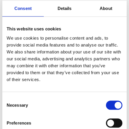
Generator insonorizat: nivel redus de zgomot pentru
confort sporit
Consent
Details
About
Regulator AVR: tensiune stabilă pentru protecția
This website uses cookies
echipamentelor conectate
We use cookies to personalise content and ads, to
Protecții integrate la suprasarcină și nivel scăzut de ulei
provide social media features and to analyse our traffic.
We also share information about your use of our site with
Autonomie ridicată și consum optimizat de combustibil
our social media, advertising and analytics partners who
may combine it with other information that you’ve
Senci SCD7500QN-3 ATS este soluția ideală pentru cei care
provided to them or that they’ve collected from your use
au nevoie de putere constantă, siguranță și eficiență în orice
of their services.
situație.
Consent
Vezi mai multe detalii aici:
https://www.senci.ro/product-
Necessary
Selection
category/seria-lite/
info@italiastar.ro
Preferences