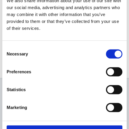
We also share information about your use of our site with
romania.ro/product/impact-540/
our social media, advertising and analytics partners who
may combine it with other information that you’ve
0756.169.788
provided to them or that they’ve collected from your use
of their services.
info@italiastar.ro
www.titan-romania.ro
Consent
Necessary
Selection
Preferences
Statistics
Newsletter
Marketing
Profită de super reduceri!