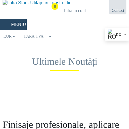
0
Intra in cont
Contact
021.433.03.27
MENIU
RO
Ultimele Noutăți
Finisaje profesionale, aplicare