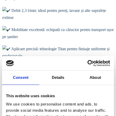
Debit 2,3 l/min: ideal pentru pereți, tavane și alte suprafețe
extinse
Mobilitate excelentă: echipată cu cărucior pentru transport ușor
pe șantier
Aplicare precisă: tehnologie Titan pentru finisaje uniforme și
profesionale
Construcție robustă: pregătită pentru utilizare zilnică și proiecte
solicitante
Consent
Details
About
Fie că lucrezi în renovări, construcții sau proiecte profesionale de
vopsitorie, Titan Impact 540 CART îți oferă eficiență și rezultate de
This website uses cookies
top la fiecare utilizare.
We use cookies to personalise content and ads, to
provide social media features and to analyse our traffic.
Află mai multe detalii:
https://www.titan-