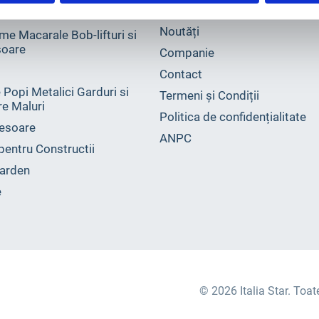
Noutăți
me Macarale Bob-lifturi si
oare
Companie
Contact
 Popi Metalici Garduri si
Termeni și Condiții
ire Maluri
Politica de confidențialitate
esoare
ANPC
 pentru Constructii
arden
e
© 2026 Italia Star. Toat