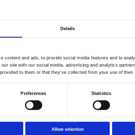
Details
Newsletter
e content and ads, to provide social media features and to analy
Profită de super reduceri!
 our site with our social media, advertising and analytics partn
 provided to them or that they’ve collected from your use of their
Preferences
Statistics
Sunt de acord sa primesc newslettere
Informații
Allow selection