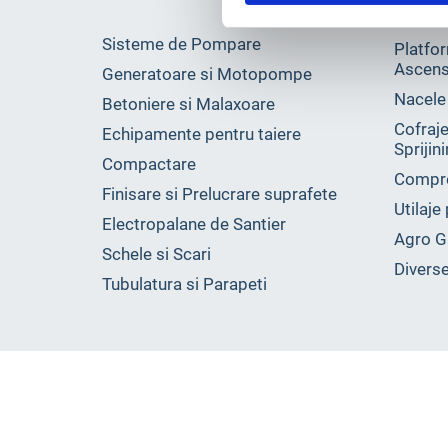
Sisteme de Pompare
Platfor
Ascens
Generatoare si Motopompe
Nacele
Betoniere si Malaxoare
Cofraje
Echipamente pentru taiere
Sprijin
Compactare
Compr
Finisare si Prelucrare suprafete
Utilaje
Electropalane de Santier
Agro G
Schele si Scari
Divers
Tubulatura si Parapeti