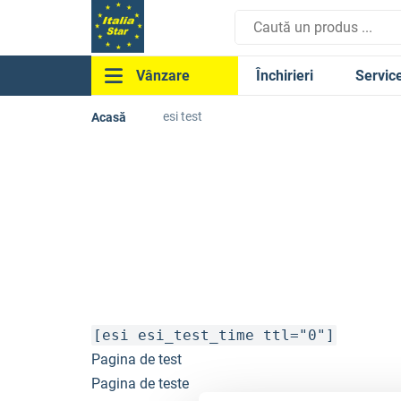
Închirieri
Servic
Vânzare
esi test
Acasă
[esi esi_test_time ttl="0"]
Pagina de test
Pagina de teste