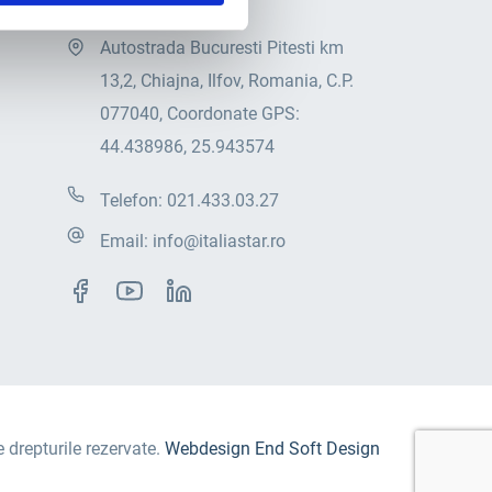
Autostrada Bucuresti Pitesti km
13,2, Chiajna, Ilfov, Romania, C.P.
077040, Coordonate GPS:
44.438986, 25.943574
Telefon:
021.433.03.27
Email:
info@italiastar.ro
e drepturile rezervate.
Webdesign End Soft Design