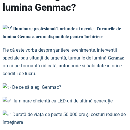
lumina Genmac?
𝐈𝐥𝐮𝐦𝐢𝐧𝐚𝐫𝐞 𝐩𝐫𝐨𝐟𝐞𝐬𝐢𝐨𝐧𝐚𝐥𝐚̆, 𝐨𝐫𝐢𝐮𝐧𝐝𝐞 𝐚𝐢 𝐧𝐞𝐯𝐨𝐢𝐞: 𝐓𝐮𝐫𝐧𝐮𝐫𝐢𝐥𝐞 𝐝𝐞
𝐥𝐮𝐦𝐢𝐧𝐚 𝐆𝐞𝐧𝐦𝐚𝐜, 𝐚𝐜𝐮𝐦 𝐝𝐢𝐬𝐩𝐨𝐧𝐢𝐛𝐢𝐥𝐞 𝐩𝐞𝐧𝐭𝐫𝐮 𝐢̂𝐧𝐜𝐡𝐢𝐫𝐢𝐞𝐫𝐞
Fie că este vorba despre șantiere, evenimente, intervenții
speciale sau situații de urgență, turnurile de lumină 𝐆𝐞𝐧𝐦𝐚𝐜
oferă performanță ridicată, autonomie și fiabilitate în orice
condiții de lucru.
De ce să alegi Genmac?
Iluminare eficientă cu LED-uri de ultimă generație
Durată de viață de peste 50.000 ore și costuri reduse de
întreținere