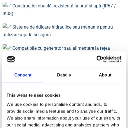
Construcție robustă, rezistentă la praf și apă (IP67 /
IK08)
Sisteme de ridicare hidraulice sau manuale pentru
utilizare rapidă și sigură
Compatibile cu generator sau alimentare la rețea
Mobilitate excelentă și posibilitate de extindere a
iluminării prin conectare multiplă
Consent
Details
About
Soluția ideală pentru proiecte care necesită iluminare
puternică, sigură și flexibilă, indiferent de locație sau condiții.
This website uses cookies
Închiriază acum turnurile de lumină Genmac:
We use cookies to personalise content and ads, to
provide social media features and to analyse our traffic.
https://italiastar.ro/produ…/turnuri-de-lumina-inchirieri/
We also share information about your use of our site with
our social media, advertising and analytics partners who
info@italiastar.ro