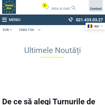
0
Intra in cont
Contact
021.433.03.27
MENIU
RO
Ultimele Noutăți
De ce să alegi Turnurile de