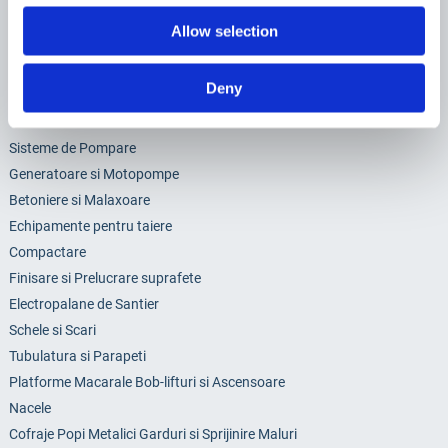
Sunt de acord sa primesc newslettere
Allow selection
Deny
Categorii
Sisteme de Pompare
Generatoare si Motopompe
Betoniere si Malaxoare
Echipamente pentru taiere
Compactare
Finisare si Prelucrare suprafete
Electropalane de Santier
Schele si Scari
Tubulatura si Parapeti
Platforme Macarale Bob-lifturi si Ascensoare
Nacele
Cofraje Popi Metalici Garduri si Sprijinire Maluri