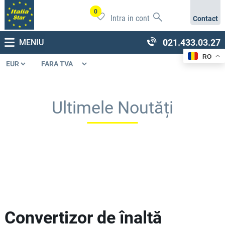
0
Intra in cont
Contact
021.433.03.27
MENIU
RO
Ultimele Noutăți
Convertizor de înaltă