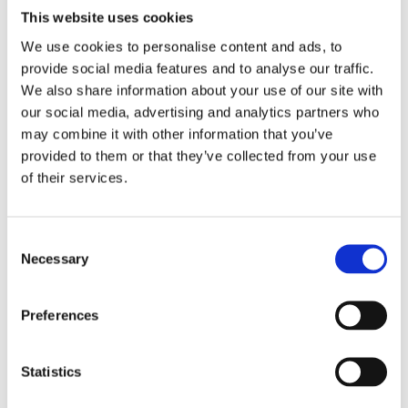
This website uses cookies
Protecție termică pentru siguranță în exploatare
We use cookies to personalise content and ads, to
provide social media features and to analyse our traffic.
Cadru metalic rezistent pentru protecția componentelor
We also share information about your use of our site with
our social media, advertising and analytics partners who
Performanță constantă în utilizare intensivă
may combine it with other information that you’ve
provided to them or that they’ve collected from your use
Pentru informații și comenzi:
https://www.imer-romania.ro/
of their services.
…/vibrator-cu-inalta…/
info@italiastar.ro
Consent
Necessary
Selection
0756.169.788
Preferences
www.italiastar.ro
Statistics