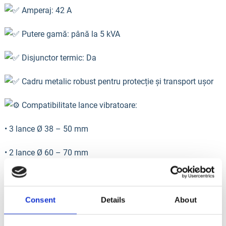
Amperaj: 42 A
Putere gamă: până la 5 kVA
Disjunctor termic: Da
Cadru metalic robust pentru protecție și transport ușor
Compatibilitate lance vibratoare:
• 3 lance Ø 38 – 50 mm
• 2 lance Ø 60 – 70 mm
Avantaje:
Alimentare stabilă pentru vibratoare de beton
Consent
Details
About
Construcție robustă, ideală pentru șantiere