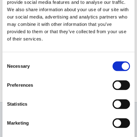
Compacte, eficiente și pregătite pentru performanță
provide social media features and to analyse our traffic.
We also share information about your use of our site with
zilnică.
our social media, advertising and analytics partners who
Descoperă gama completă:
https://italiastar.ro/?s=elgi
may combine it with other information that you’ve
provided to them or that they’ve collected from your use
0756.169.788
of their services.
info@italiastar.ro
Consent
Necessary
www.italiastar.ro
Selection
Preferences
Statistics
Newsletter
Marketing
Profită de super reduceri!