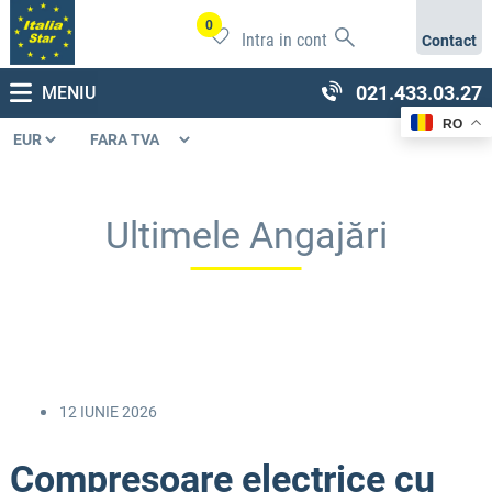
0
Intra in cont
Contact
021.433.03.27
MENIU
RO
Ultimele Angajări
12 IUNIE 2026
Compresoare electrice cu