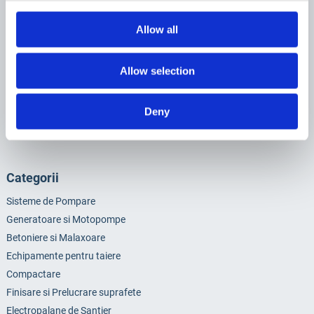
Allow all
Allow selection
Deny
Sunt de acord sa primesc newslettere
Categorii
Sisteme de Pompare
Generatoare si Motopompe
Betoniere si Malaxoare
Echipamente pentru taiere
Compactare
Finisare si Prelucrare suprafete
Electropalane de Santier