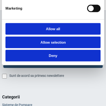
Marketing
Newsletter
Allow all
Profită de super reduceri!
Allow selection
Deny
Sunt de acord sa primesc newslettere
Categorii
Sisteme de Pompare