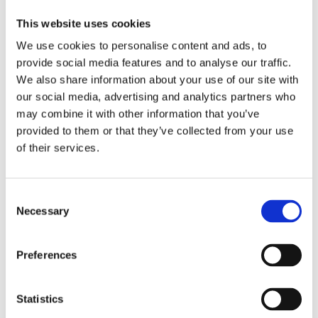
• Protecție suplimentară pentru sistemul de pornire
This website uses cookies
• Contor orar inclus standard
We use cookies to personalise content and ads, to
provide social media features and to analyse our traffic.
MC75 H GXR este alegerea potrivită pentru lucrări de
We also share information about your use of our site with
compactare care necesită fiabilitate, control și productivitate
our social media, advertising and analytics partners who
may combine it with other information that you’ve
ridicată.
provided to them or that they’ve collected from your use
of their services.
Detalii produs:
https://bisonte-
romania.ro/product/mc75-h
Consent
0756 169 788
Necessary
Selection
info@italiastar.ro
Preferences
www.bisonte-romania.ro
Statistics