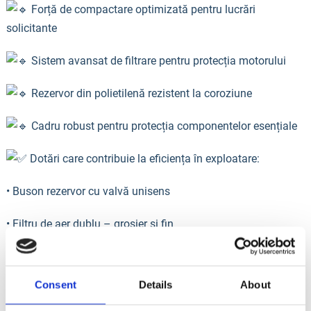
Forță de compactare optimizată pentru lucrări
solicitante
Sistem avansat de filtrare pentru protecția motorului
Rezervor din polietilenă rezistent la coroziune
Cadru robust pentru protecția componentelor esențiale
Dotări care contribuie la eficiența în exploatare:
• Buson rezervor cu valvă unisens
• Filtru de aer dublu – grosier și fin
• Filtru de benzină cu capac transparent
Consent
Details
About
• Manetă heavy-duty pentru accelerație și șoc