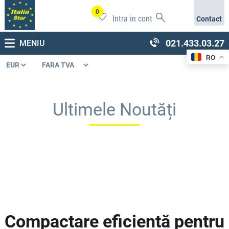
0
Intra in cont
Contact
021.433.03.27
MENIU
RO
Ultimele Noutăți
Compactare eficientă pentru