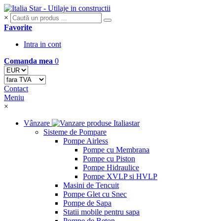
×
Favorite
Intra in cont
Comanda mea
0
Contact
Meniu
×
Vânzare
Sisteme de Pompare
Pompe Airless
Pompe cu Membrana
Pompe cu Piston
Pompe Hidraulice
Pompe XVLP si HVLP
Masini de Tencuit
Pompe Glet cu Snec
Pompe de Sapa
Statii mobile pentru sapa
Pompe de Beton