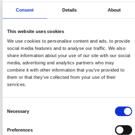
Sisteme Garduri
Sprijinire Maluri
Consent
Details
About
Constructii si Fundatii Inovatoare
Plansee usoare
Accesorii Cofraje
Accesorii Sprijinire Maluri
This website uses cookies
Compresoare
We use cookies to personalise content and ads, to provide
Motocompresoare
Compresoare electrice cu Piston
social media features and to analyse our traffic. We also
Compresoare electrice cu Surub
share information about your use of our site with our social
Picoane Pneumatice
media, advertising and analytics partners who may
Accesorii Picoane Pneumatice
Utilaje pentru Constructii
combine it with other information that you’ve provided to
Dumper
them or that they’ve collected from your use of their
Accesorii Dumper
services.
Statii de Betoane
Statii de beton stationare
Statii de beton mobile
Mini statii de beton
Consent
Echipamente si silozuri de stocare
Necessary
Statii de Var
Selection
Agro Garden
Motocultor
Multifunctional
Preferences
Remorca