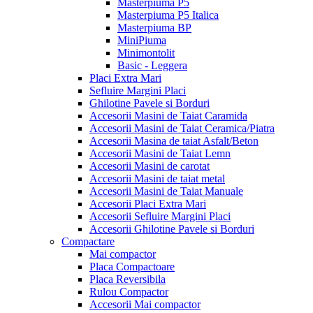
Masterpiuma P5
Masterpiuma P5 Italica
Masterpiuma BP
MiniPiuma
Minimontolit
Basic - Leggera
Placi Extra Mari
Sefluire Margini Placi
Ghilotine Pavele si Borduri
Accesorii Masini de Taiat Caramida
Accesorii Masini de Taiat Ceramica/Piatra
Accesorii Masina de taiat Asfalt/Beton
Accesorii Masini de Taiat Lemn
Accesorii Masini de carotat
Accesorii Masini de taiat metal
Accesorii Masini de Taiat Manuale
Accesorii Placi Extra Mari
Accesorii Sefluire Margini Placi
Accesorii Ghilotine Pavele si Borduri
Compactare
Mai compactor
Placa Compactoare
Placa Reversibila
Rulou Compactor
Accesorii Mai compactor