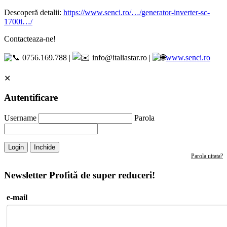
Descoperă detalii:
https://www.senci.ro/…/generator-inverter-sc-
1700i…/
Contacteaza-ne!
0756.169.788 |
info@italiastar.ro |
www.senci.ro
✕
Autentificare
Username
Parola
Login
Inchide
Parola uitata?
Newsletter
Profită de super reduceri!
e-mail