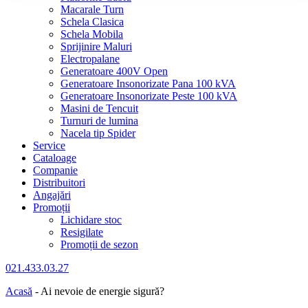
Macarale Turn
Schela Clasica
Schela Mobila
Sprijinire Maluri
Electropalane
Generatoare 400V Open
Generatoare Insonorizate Pana 100 kVA
Generatoare Insonorizate Peste 100 kVA
Masini de Tencuit
Turnuri de lumina
Nacela tip Spider
Service
Cataloage
Companie
Distribuitori
Angajări
Promoții
Lichidare stoc
Resigilate
Promoții de sezon
021.433.03.27
Acasă
-
Ai nevoie de energie sigură?