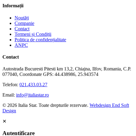
Informații
Noutăți
Companie
Contact
Termeni și Condiții
Politica de confidențialitate
ANPC
Contact
Autostrada Bucuresti Pitesti km 13,2, Chiajna, Ilfov, Romania, C.P.
077040, Coordonate GPS: 44.438986, 25.943574
Telefon:
021.433.03.27
Email:
info@italiastar.ro
© 2026 Italia Star. Toate drepturile rezervate.
Webdesign End Soft
Design
✕
Autentificare