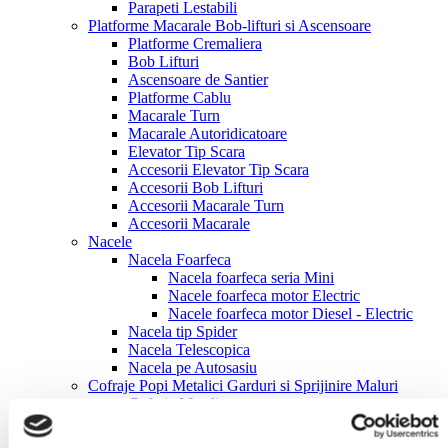
Parapeti Lestabili
Platforme Macarale Bob-lifturi si Ascensoare
Platforme Cremaliera
Bob Lifturi
Ascensoare de Santier
Platforme Cablu
Macarale Turn
Macarale Autoridicatoare
Elevator Tip Scara
Accesorii Elevator Tip Scara
Accesorii Bob Lifturi
Accesorii Macarale Turn
Accesorii Macarale
Nacele
Nacela Foarfeca
Nacela foarfeca seria Mini
Nacele foarfeca motor Electric
Nacele foarfeca motor Diesel - Electric
Nacela tip Spider
Nacela Telescopica
Nacela pe Autosasiu
Cofraje Popi Metalici Garduri si Sprijinire Maluri
Cofraje Metalice
Cofraje Lemn
Popi Metalici