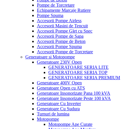
Pompe de Torcretare
Echipamente Marcaje Rutiere
Pompe Spuma
Accesorii Pompe Airless
Accesorii Masini de Tencuit
Accesorii Pompe Glet cu Snec
Accesorii Pompe de Sapa
Accesorii Pompe de Beton
Accesorii Pompe Spuma
Accesorii Pompe de Torcretare
Generatoare si Motopompe
Generatoare 230V Open
GENERATOARE SERIA LITE
GENERATOARE SERIA TOP
GENERATOARE SERIA PREMIUM
Generatoare 400V Open
Generatoare Open cu ATS
Generatoare Insonorizate Pana 100 kVA
Generatoare Insonorizate Peste 100 kVA
Generatoare Cu Inverter
Generatoare Cu Sudura
Turnuri de lumina
Motopompe
Motopompe Ape Curate