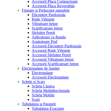
Accesorii Placa Compactoare
Accesorii Placa Reversibila
Finisare si Prelucrare suprafete
Elicoptere Pardoseala
Rigle Vibrante
Vibratoare beton
Scarificatoare beton
Slefuitor Pereti
Aplicatoare cu Banda
Aspiratoare Praf
Accesorii Elicoptere Pardoseala
Accesorii Rigle Vibrante
Accesorii Slefuitor Pereti
Accesorii Vibratoare beton
Accesorii Scarificatoare beton
Electropalane de Santier
Electropalane
Accesorii Electropalane
Schele si Scari
Schela Clasica
Schela Multidirectionala
Schela Mobila
Scari
Tubulatura si Parapeti
Tubulatura Evacuare