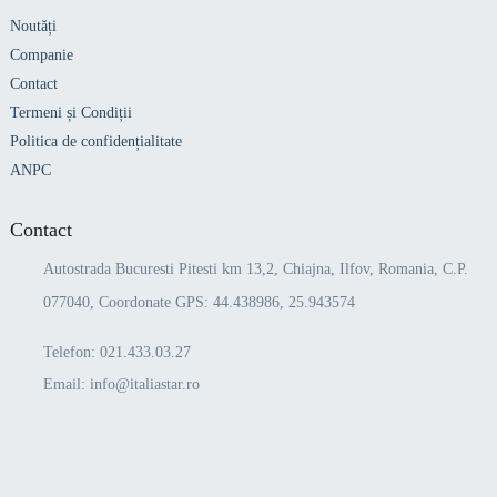
Noutăți
Companie
Contact
Termeni și Condiții
Politica de confidențialitate
ANPC
Contact
Autostrada Bucuresti Pitesti km 13,2, Chiajna, Ilfov, Romania, C.P.
077040, Coordonate GPS: 44.438986, 25.943574
Telefon:
021.433.03.27
Email:
info@italiastar.ro