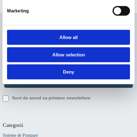
Marketing
Newsletter
Allow all
Profită de super reduceri!
Allow selection
Deny
Sunt de acord sa primesc newslettere
Categorii
Sisteme de Pompare