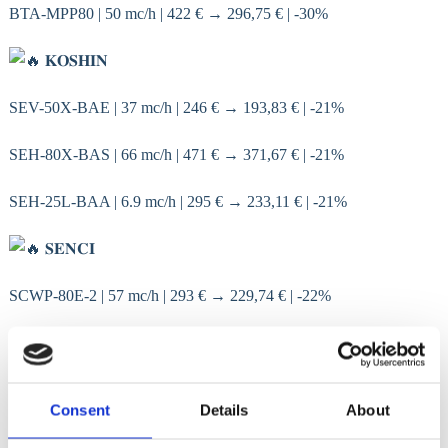
BTA-MPP80 | 50 mc/h | 422 € → 296,75 € | -30%
𝐊𝐎𝐒𝐇𝐈𝐍
SEV-50X-BAE | 37 mc/h | 246 € → 193,83 € | -21%
SEH-80X-BAS | 66 mc/h | 471 € → 371,67 € | -21%
SEH-25L-BAA | 6.9 mc/h | 295 € → 233,11 € | -21%
𝐒𝐄𝐍𝐂𝐈
SCWP-80E-2 | 57 mc/h | 293 € → 229,74 € | -22%
SCWT-100 | 68 mc/h | 390 € → 276,68 € | -29%
SCWP-80 | 55 mc/h | 170 € → 123,22 € | -28%
Consent
Details
About
Fie că ai nevoie de motopompe pentru ape curate, ape murdare