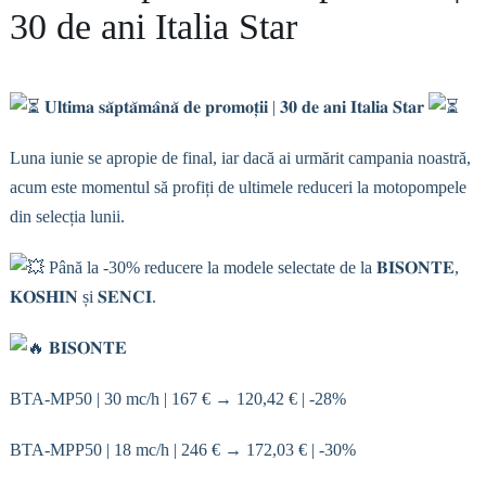
30 de ani Italia Star
𝐔𝐥𝐭𝐢𝐦𝐚 𝐬𝐚̆𝐩𝐭𝐚̆𝐦𝐚̂𝐧𝐚̆ 𝐝𝐞 𝐩𝐫𝐨𝐦𝐨𝐭̦𝐢𝐢 | 𝟑𝟎 𝐝𝐞 𝐚𝐧𝐢 𝐈𝐭𝐚𝐥𝐢𝐚 𝐒𝐭𝐚𝐫
Luna iunie se apropie de final, iar dacă ai urmărit campania noastră,
acum este momentul să profiți de ultimele reduceri la motopompele
din selecția lunii.
Până la -30% reducere la modele selectate de la 𝐁𝐈𝐒𝐎𝐍𝐓𝐄,
𝐊𝐎𝐒𝐇𝐈𝐍 și 𝐒𝐄𝐍𝐂𝐈.
𝐁𝐈𝐒𝐎𝐍𝐓𝐄
BTA-MP50 | 30 mc/h | 167 € → 120,42 € | -28%
BTA-MPP50 | 18 mc/h | 246 € → 172,03 € | -30%