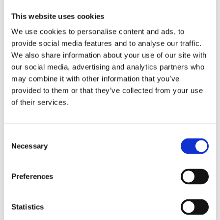
sau aplicații de înaltă presiune, găsești în campania lunii variante
This website uses cookies
pentru diferite cerințe și debite.
We use cookies to personalise content and ads, to
provide social media features and to analyse our traffic.
Consultanță tehnică de specialitate
We also share information about your use of our site with
our social media, advertising and analytics partners who
Posibilitate de returnare în 14 zile
may combine it with other information that you’ve
Garanția calității, echipamente profesionale
provided to them or that they’ve collected from your use
of their services.
Detalii și comandă:
https://italiastar.ro/product-
category/motopompe/
Consent
Necessary
Selection
0756.169.788 |
info@italiastar.ro
Ultima săptămână de promoții – oferta este valabilă în limita
Preferences
stocului disponibil.
Statistics