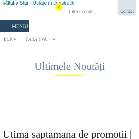
0
Intra in cont
Contact
021.433.03.27
MENIU
Ultimele Noutăți
Utima saptamana de promotii |