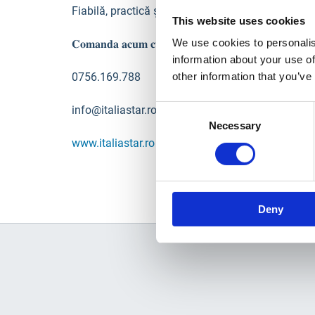
Fiabilă, practică și ușor de montat – TEKCNOPLAST
This website uses cookies
We use cookies to personalis
𝐂𝐨𝐦𝐚𝐧𝐝𝐚 𝐚𝐜𝐮𝐦 𝐜𝐮 𝐥𝐢𝐯𝐫𝐚𝐫𝐞 𝐫𝐚𝐩𝐢𝐝𝐚 𝐝𝐢𝐧 𝐬𝐭𝐨𝐜:
https://
information about your use of
0756.169.788
other information that you’ve
Consent
info@italiastar.ro
Necessary
Selection
www.italiastar.ro
Deny