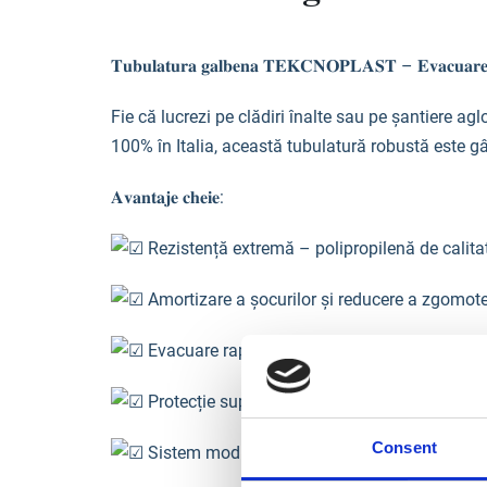
𝐓𝐮𝐛𝐮𝐥𝐚𝐭𝐮𝐫𝐚 𝐠𝐚𝐥𝐛𝐞𝐧𝐚 𝐓𝐄𝐊𝐂𝐍𝐎𝐏𝐋𝐀𝐒𝐓 – 𝐄𝐯𝐚𝐜𝐮𝐚𝐫𝐞 𝐫𝐚𝐩𝐢
Fie că lucrezi pe clădiri înalte sau pe șantiere a
100% în Italia, această tubulatură robustă este gân
𝐀𝐯𝐚𝐧𝐭𝐚𝐣𝐞 𝐜𝐡𝐞𝐢𝐞:
Rezistență extremă – polipropilenă de calitate
Amortizare a șocurilor și reducere a zgomotelo
Evacuare rapidă – dimensiuni optimizate: Ø 
Protecție suplimentară – opțional: capăt cu i
Consent
Sistem modular stabil – prindere sigură cu lan