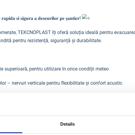
𝐝𝐚 𝐬𝐢 𝐬𝐢𝐠𝐮𝐫𝐚 𝐚 𝐝𝐞𝐬𝐞𝐮𝐫𝐢𝐥𝐨𝐫 𝐩𝐞 𝐬̦𝐚𝐧𝐭𝐢𝐞𝐫!
glomerate, TEKCNOPLAST îți oferă soluția ideală pentru evacuarea 
dită pentru rezistență, siguranță și durabilitate.
 superioară, pentru utilizare în orice condiții meteo
r – nervuri verticale pentru flexibilitate și confort acustic
ext. sup. 590 mm / Ø int. inf. 380 mm
nel metalic de protecție împotriva uzurii
Details
țuri, la fiecare 10 metri, prin suport special pentru cuva de înc