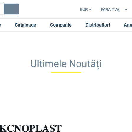
e
Cataloage
Companie
Distribuitori
Ang
Ultimele Noutăți
𝐓𝐄𝐊𝐂𝐍𝐎𝐏𝐋𝐀𝐒𝐓