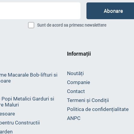
Sunt de acord sa primesc newslettere
Informații
Noutăți
me Macarale Bob-lifturi si
oare
Companie
Contact
 Popi Metalici Garduri si
Termeni și Condiții
ire Maluri
Politica de confidențialitate
esoare
ANPC
 pentru Constructii
arden