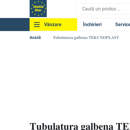
Închirieri
Servic
Vânzare
Acasă
𝐓𝐮𝐛𝐮𝐥𝐚𝐭𝐮𝐫𝐚 𝐠𝐚𝐥𝐛𝐞𝐧𝐚 𝐓𝐄𝐊𝐂𝐍𝐎𝐏𝐋𝐀𝐒𝐓
𝐓𝐮𝐛𝐮𝐥𝐚𝐭𝐮𝐫𝐚 𝐠𝐚𝐥𝐛𝐞𝐧𝐚 