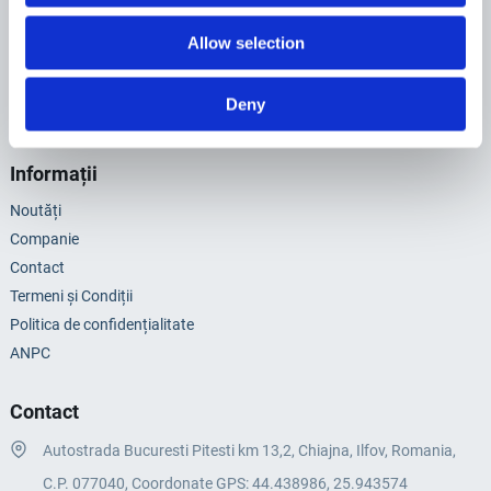
Cofraje Popi Metalici Garduri si Sprijinire Maluri
Compresoare
Allow selection
Utilaje pentru Constructii
Agro Garden
Deny
Diverse
Informații
Noutăți
Companie
Contact
Termeni și Condiții
Politica de confidențialitate
ANPC
Contact
Autostrada Bucuresti Pitesti km 13,2, Chiajna, Ilfov, Romania,
C.P. 077040, Coordonate GPS: 44.438986, 25.943574