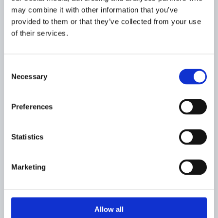
may combine it with other information that you’ve
Sunt de acord sa primesc newslettere
provided to them or that they’ve collected from your use
of their services.
Categorii
Consent
Necessary
Selection
Sisteme de Pompare
Generatoare si Motopompe
Betoniere si Malaxoare
Preferences
Echipamente pentru taiere
Compactare
Statistics
Finisare si Prelucrare suprafete
Electropalane de Santier
Marketing
Schele si Scari
Tubulatura si Parapeti
Platforme Macarale Bob-lifturi si Ascensoare
Nacele
Allow all