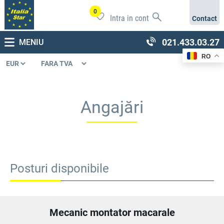
0
Intra in cont
Contact
021.433.03.27
MENIU
RO
Angajări
Posturi disponibile
Mecanic montator macarale